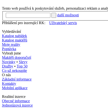
Tento web používá k poskytování služeb, personalizaci reklam a anal
další možnosti
Přihlášení pro inzerující RK:
Uživatelský servis
Vyhledávání
Katalog nabídek
Katalog makléřů
Moje reality
Poptávka
Vybrali jsme
Makléři doporučují
Novinky
•
Slevy
Dražby
•
Top 50
Co už nekoupíte
O nás
Základní informace
Kontakty
Mobilní aplikace
Realitní inzerce
Obecné informace
Jednorázová inzerce