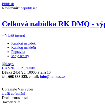
Přihlásit
Návštěvník:
nepřihlášen
Celková nabídka RK DMQ - výp
+
Vložit inzerát
Katalog nabídek
Katalog makléřů
Poptávka
Moje reality
HANNES.CZ Reality
Dětská 2451/25, 10000 Praha 10
tel.:
608 888 825
, e-mail:
info@hannes.cz
Upřesněte Váš výběr
zrušit upřesnění
Druh nemovitosti