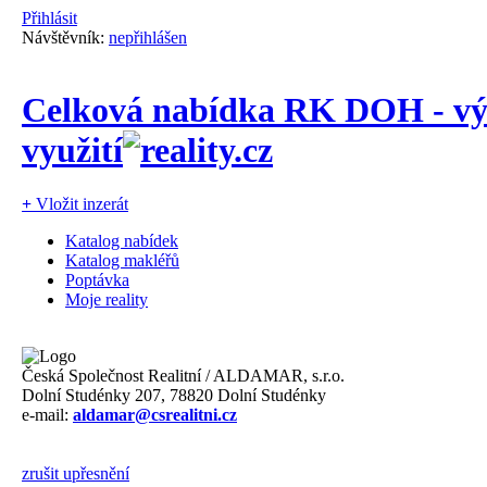
Přihlásit
Návštěvník:
nepřihlášen
Celková nabídka RK DOH - vý
využití
+
Vložit inzerát
Katalog nabídek
Katalog makléřů
Poptávka
Moje reality
Česká Společnost Realitní / ALDAMAR, s.r.o.
Dolní Studénky 207, 78820 Dolní Studénky
e-mail:
aldamar@csrealitni.cz
zrušit upřesnění