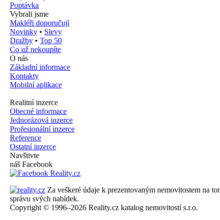
Poptávka
Vybrali jsme
Makléři doporučují
Novinky
•
Slevy
Dražby
•
Top 50
Co už nekoupíte
O nás
Základní informace
Kontakty
Mobilní aplikace
Realitní inzerce
Obecné informace
Jednorázová inzerce
Profesionální inzerce
Reference
Ostatní inzerce
Navštivte
náš Facebook
Za veškeré údaje k prezentovaným nemovitostem na tomto 
správu svých nabídek.
Copyright © 1996–2026 Reality.cz katalog nemovitostí s.r.o.