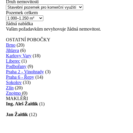
Druh nemovitosti
Pozemek celkem
žádná
nabídka
Vašim požadavkům nevyhovuje žádná nemovitost.
OSTATNÍ POBOČKY
Brno
(20)
Jihlava
(6)
Karlovy Vary
(18)
Liberec
(1)
Podbořany
(9)
Praha 2 - Vinohrady
(3)
Praha 6 - Řepy
(14)
Sokolov
(33)
Zlín
(20)
Znojmo
(0)
MAKLÉŘI
Ing. Aleš Žaitlík
(1)
Jan Žaitlík
(12)