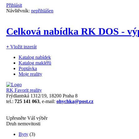
Přihlásit
Návštěvník:
nepřihlášen
Celková nabídka RK DOS - výp
+
Vložit inzerát
Katalog nabídek
Katalog makléřů
Poptávka
Moje reality
RK Favorit reality
Frýdlantská 1312/19, 18200 Praha 8
tel.:
725 141 063
, e-mail:
ohychka@post.cz
Upřesněte Váš výběr
Druh nemovitosti
Byty
(3)