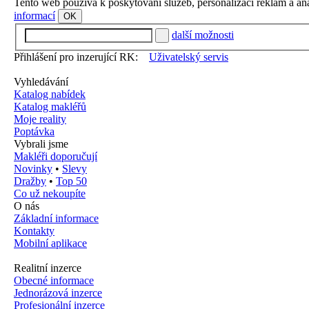
Tento web používá k poskytování služeb, personalizaci reklam a an
informací
OK
další možnosti
Přihlášení pro inzerující RK:
Uživatelský servis
Vyhledávání
Katalog nabídek
Katalog makléřů
Moje reality
Poptávka
Vybrali jsme
Makléři doporučují
Novinky
•
Slevy
Dražby
•
Top 50
Co už nekoupíte
O nás
Základní informace
Kontakty
Mobilní aplikace
Realitní inzerce
Obecné informace
Jednorázová inzerce
Profesionální inzerce