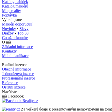
Katalog nabídek
Katalog makléřů
Moje reality
Poptávka
Vybrali jsme
Makléři doporučují
Novinky
•
Slevy
Dražby
•
Top 50
Co už nekoupíte
O nás
Základní informace
Kontakty
Mobilní aplikace
Realitní inzerce
Obecné informace
Jednorázová inzerce
Profesionální inzerce
Reference
Ostatní inzerce
Navštivte
náš Facebook
Za veškeré údaje k prezentovaným nemovitostem na tomto se