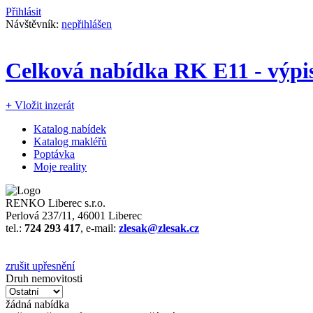
Přihlásit
Návštěvník:
nepřihlášen
Celková nabídka RK E11 - výpis
+
Vložit inzerát
Katalog nabídek
Katalog makléřů
Poptávka
Moje reality
RENKO Liberec s.r.o.
Perlová 237/11, 46001 Liberec
tel.:
724 293 417
, e-mail:
zlesak@zlesak.cz
zrušit upřesnění
Druh nemovitosti
žádná
nabídka