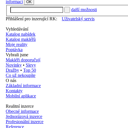
informací
OK
další možnosti
Přihlášení pro inzerující RK:
Uživatelský servis
Vyhledávání
Katalog nabídek
Katalog makléřů
Moje reality
Poptávka
Vybrali jsme
Makléři doporučují
Novinky
•
Slevy
Dražby
•
Top 50
Co už nekoupíte
O nás
Základní informace
Kontakty
Mobilní aplikace
Realitní inzerce
Obecné informace
Jednorázová inzerce
Profesionální inzerce
Reference