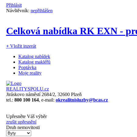
Přihlásit
Návštěvník:
nepřihlášen
Celková nabídka RK EXN - pr
+
Vložit inzerát
Katalog nabídek
Katalog makléřů
Poptávka
Moje reality
REALITYSPOLU.cz
Jiráskovo náměstí 2684/2, 32600 Plzeň
tel.:
800 100 164
, e-mail:
okrealitnisluzby@bcas.cz
Upřesněte Váš výběr
zrušit upřesnění
Druh nemovitosti