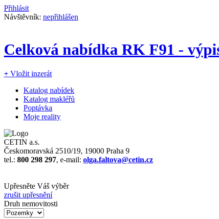
Přihlásit
Návštěvník:
nepřihlášen
Celková nabídka RK F91 - výp
+
Vložit inzerát
Katalog nabídek
Katalog makléřů
Poptávka
Moje reality
CETIN a.s.
Českomoravská 2510/19, 19000 Praha 9
tel.:
800 298 297
, e-mail:
olga.faltova@cetin.cz
Upřesněte Váš výběr
zrušit upřesnění
Druh nemovitosti