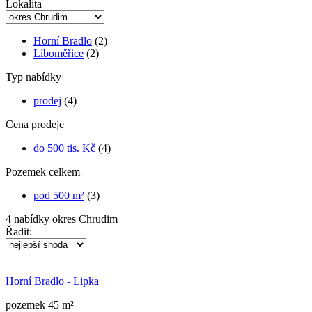
Lokalita
Horní Bradlo
(2)
Liboměřice
(2)
Typ nabídky
prodej
(4)
Cena prodeje
do 500 tis. Kč
(4)
Pozemek celkem
pod 500 m²
(3)
4
nabídky
okres Chrudim
Řadit:
Horní Bradlo - Lipka
pozemek 45 m²