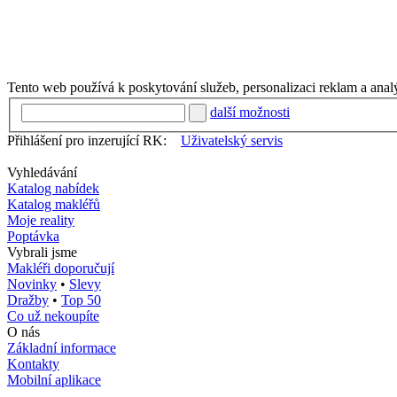
Tento web používá k poskytování služeb, personalizaci reklam a anal
další možnosti
Přihlášení pro inzerující RK:
Uživatelský servis
Vyhledávání
Katalog nabídek
Katalog makléřů
Moje reality
Poptávka
Vybrali jsme
Makléři doporučují
Novinky
•
Slevy
Dražby
•
Top 50
Co už nekoupíte
O nás
Základní informace
Kontakty
Mobilní aplikace