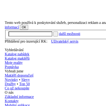
Tento web používá k poskytování služeb, personalizaci reklam a an
informací
OK
další možnosti
Přihlášení pro inzerující RK:
Uživatelský servis
Vyhledávání
Katalog nabídek
Katalog makléřů
Moje reality
Poptávka
Vybrali jsme
Makléři doporučují
Novinky
•
Slevy
Dražby
•
Top 50
Co už nekoupíte
O nás
Základní informace
Kontakty
Mobilní aplikace