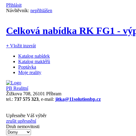
Přihlásit
Návštěvník:
nepřihlášen
Celková nabídka RK FG1 - výp
+
Vložit inzerát
Katalog nabídek
Katalog makléřů
Poptávka
Moje reality
PB Realitní
Žižkova 708, 26101 Příbram
tel.:
737 575 323
, e-mail:
jitka@11solutionbp.cz
Upřesněte Váš výběr
zrušit upřesnění
Druh nemovitosti