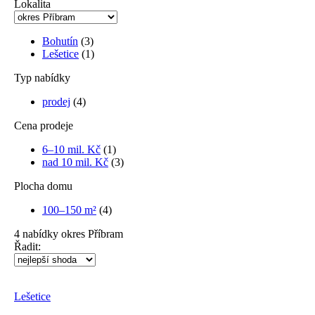
Lokalita
Bohutín
(3)
Lešetice
(1)
Typ nabídky
prodej
(4)
Cena prodeje
6–10 mil. Kč
(1)
nad 10 mil. Kč
(3)
Plocha domu
100–150 m²
(4)
4
nabídky
okres Příbram
Řadit:
Lešetice