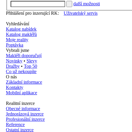
další možnosti
Přihlášení pro inzerující RK:
Uživatelský servis
Vyhledávání
Katalog nabídek
Katalog makléřů
Moje reality
Poptávka
Vybrali jsme
Makléři doporučují
Novinky
•
Slevy
Dražby
•
Top 50
Co už nekoupíte
O nás
Základní informace
Kontakty
Mobilní aplikace
Realitní inzerce
Obecné informace
Jednorázová inzerce
Profesionální inzerce
Reference
Ostatní inzerce