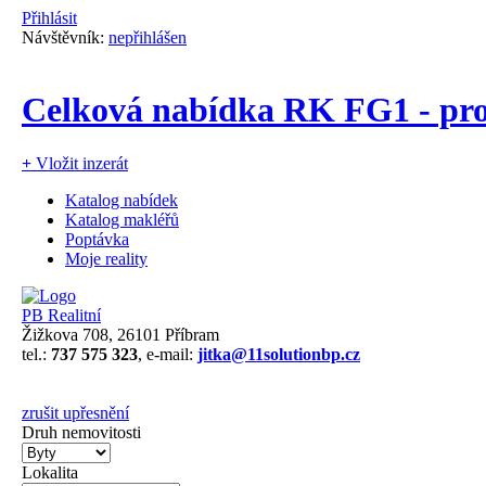
Přihlásit
Návštěvník:
nepřihlášen
Celková nabídka RK FG1 - pro
+
Vložit inzerát
Katalog nabídek
Katalog makléřů
Poptávka
Moje reality
PB Realitní
Žižkova 708, 26101 Příbram
tel.:
737 575 323
, e-mail:
jitka@11solutionbp.cz
zrušit upřesnění
Druh nemovitosti
Lokalita