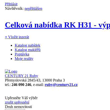
Přihlásit
Návštěvník:
nepřihlášen
Celková nabídka RK H31 - výp
+
Vložit inzerát
Katalog nabídek
Katalog makléřů
Poptávka
Moje reality
CENTURY 21 Ruby
Přemyslovská 2845/43, 13000 Praha 3
tel.:
246 090 246
, e-mail:
ruby@century21.cz
Upřesněte Váš výběr
zrušit upřesnění
Druh nemovitosti