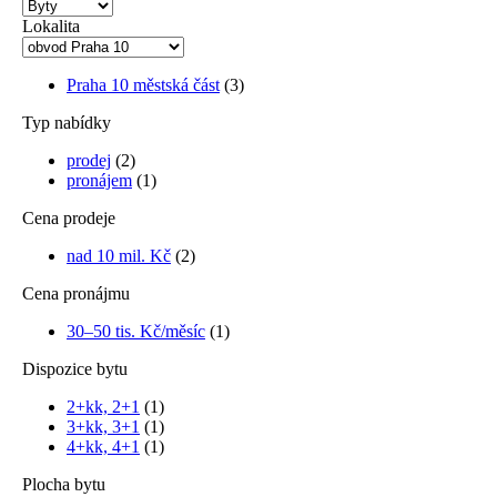
Lokalita
Praha 10 městská část
(3)
Typ nabídky
prodej
(2)
pronájem
(1)
Cena prodeje
nad 10 mil. Kč
(2)
Cena pronájmu
30–50 tis. Kč/měsíc
(1)
Dispozice bytu
2+kk, 2+1
(1)
3+kk, 3+1
(1)
4+kk, 4+1
(1)
Plocha bytu