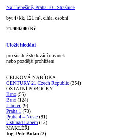
Na Třebešíně, Praha 10 - Strašnice
byt 4+kk, 121 m², cihla, osobní
21.900.000 Kč
Uložit hledání
pro snadné sledování novinek
nebo pozdější prohlížení
CELKOVÁ NABÍDKA
CENTURY 21 Czech Republic
(354)
OSTATNÍ POBOČKY
Brno
(55)
Brno
(124)
Liberec
(9)
Praha 1
(70)
Praha 4 – Nusle
(81)
Ústí nad Labem
(12)
MAKLÉŘI
Ing. Petr Bulan
(2)