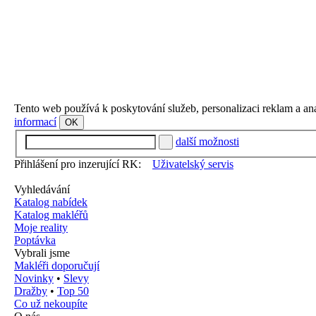
Tento web používá k poskytování služeb, personalizaci reklam a an
informací
OK
další možnosti
Přihlášení pro inzerující RK:
Uživatelský servis
Vyhledávání
Katalog nabídek
Katalog makléřů
Moje reality
Poptávka
Vybrali jsme
Makléři doporučují
Novinky
•
Slevy
Dražby
•
Top 50
Co už nekoupíte