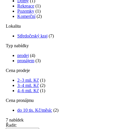
Domy
(1)
Rekreace
(1)
Pozemky
(1)
Komerční
(2)
Lokalita
Středočeský kraj
(7)
Typ nabídky
prodej
(4)
pronájem
(3)
Cena prodeje
2–3 mil. Kč
(1)
3–4 mil. Kč
(2)
4–6 mil. Kč
(1)
Cena pronájmu
do 10 tis. Kč/měsíc
(2)
7
nabídek
Řadit: