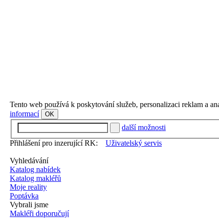
Tento web používá k poskytování služeb, personalizaci reklam a an
informací
OK
další možnosti
Přihlášení pro inzerující RK:
Uživatelský servis
Vyhledávání
Katalog nabídek
Katalog makléřů
Moje reality
Poptávka
Vybrali jsme
Makléři doporučují