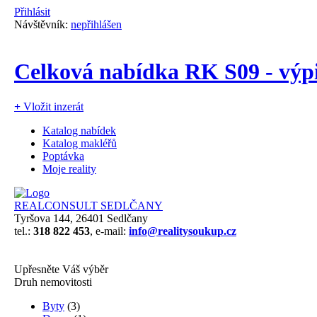
Přihlásit
Návštěvník:
nepřihlášen
Celková nabídka RK S09 - výpi
+
Vložit inzerát
Katalog nabídek
Katalog makléřů
Poptávka
Moje reality
REALCONSULT SEDLČANY
Tyršova 144, 26401 Sedlčany
tel.:
318 822 453
, e-mail:
info@realitysoukup.cz
Upřesněte Váš výběr
Druh nemovitosti
Byty
(3)