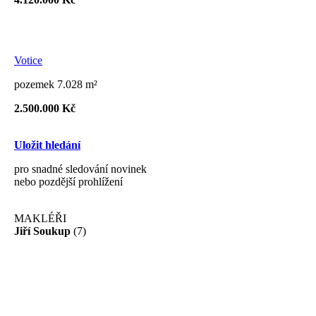
Votice
pozemek 7.028 m²
2.500.000 Kč
Uložit hledání
pro snadné sledování novinek
nebo pozdější prohlížení
MAKLÉŘI
Jiří Soukup
(7)