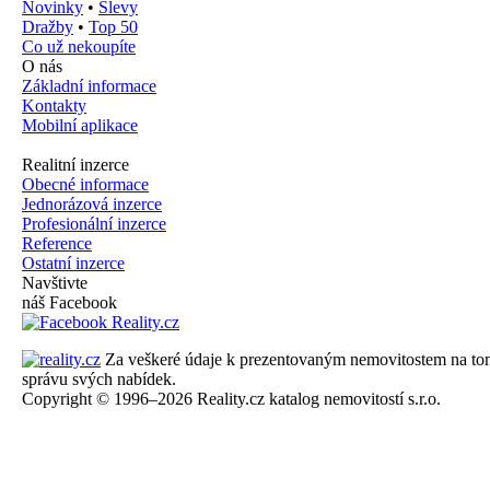
Novinky
•
Slevy
Dražby
•
Top 50
Co už nekoupíte
O nás
Základní informace
Kontakty
Mobilní aplikace
Realitní inzerce
Obecné informace
Jednorázová inzerce
Profesionální inzerce
Reference
Ostatní inzerce
Navštivte
náš Facebook
Za veškeré údaje k prezentovaným nemovitostem na tomto 
správu svých nabídek.
Copyright © 1996–2026 Reality.cz katalog nemovitostí s.r.o.