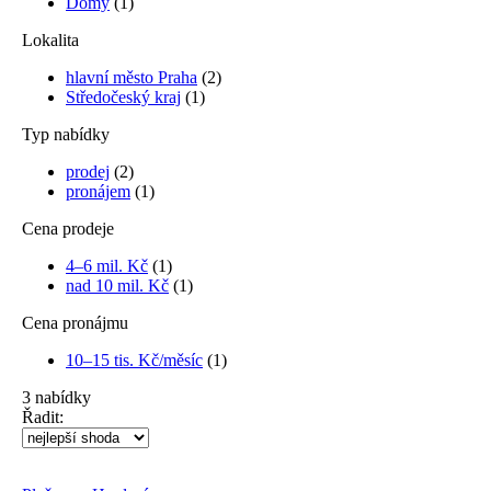
Domy
(1)
Lokalita
hlavní město Praha
(2)
Středočeský kraj
(1)
Typ nabídky
prodej
(2)
pronájem
(1)
Cena prodeje
4–6 mil. Kč
(1)
nad 10 mil. Kč
(1)
Cena pronájmu
10–15 tis. Kč/měsíc
(1)
3
nabídky
Řadit: