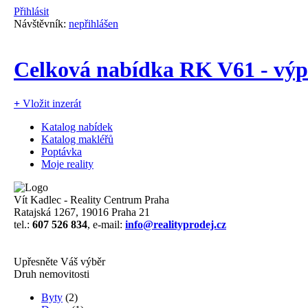
Přihlásit
Návštěvník:
nepřihlášen
Celková nabídka RK V61 - výp
+
Vložit inzerát
Katalog nabídek
Katalog makléřů
Poptávka
Moje reality
Vít Kadlec - Reality Centrum Praha
Ratajská 1267, 19016 Praha 21
tel.:
607 526 834
, e-mail:
info@realityprodej.cz
Upřesněte Váš výběr
Druh nemovitosti
Byty
(2)