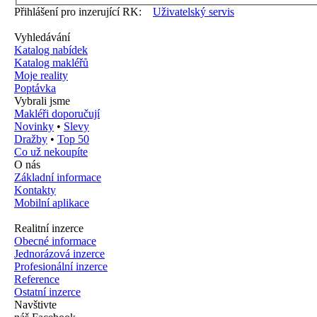
Přihlášení pro inzerující RK:
Uživatelský servis
Vyhledávání
Katalog nabídek
Katalog makléřů
Moje reality
Poptávka
Vybrali jsme
Makléři doporučují
Novinky
•
Slevy
Dražby
•
Top 50
Co už nekoupíte
O nás
Základní informace
Kontakty
Mobilní aplikace
Realitní inzerce
Obecné informace
Jednorázová inzerce
Profesionální inzerce
Reference
Ostatní inzerce
Navštivte