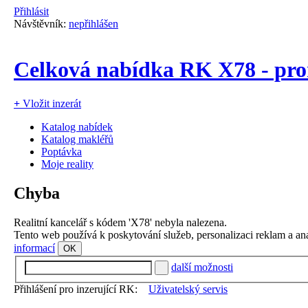
Přihlásit
Návštěvník:
nepřihlášen
Celková nabídka RK X78 - pr
+
Vložit inzerát
Katalog nabídek
Katalog makléřů
Poptávka
Moje reality
Chyba
Realitní kancelář s kódem 'X78' nebyla nalezena.
Tento web používá k poskytování služeb, personalizaci reklam a an
informací
OK
další možnosti
Přihlášení pro inzerující RK:
Uživatelský servis