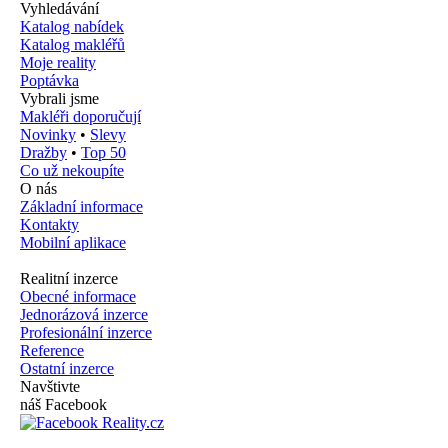
Vyhledávání
Katalog nabídek
Katalog makléřů
Moje reality
Poptávka
Vybrali jsme
Makléři doporučují
Novinky
•
Slevy
Dražby
•
Top 50
Co už nekoupíte
O nás
Základní informace
Kontakty
Mobilní aplikace
Realitní inzerce
Obecné informace
Jednorázová inzerce
Profesionální inzerce
Reference
Ostatní inzerce
Navštivte
náš Facebook