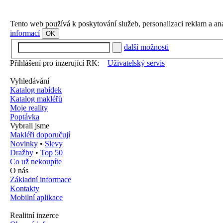
Tento web používá k poskytování služeb, personalizaci reklam a an
informací
OK
další možnosti
Přihlášení pro inzerující RK:
Uživatelský servis
Vyhledávání
Katalog nabídek
Katalog makléřů
Moje reality
Poptávka
Vybrali jsme
Makléři doporučují
Novinky
•
Slevy
Dražby
•
Top 50
Co už nekoupíte
O nás
Základní informace
Kontakty
Mobilní aplikace
Realitní inzerce