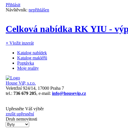
Přihlásit
Návštěvník:
nepřihlášen
Celková nabídka RK YIU - výp
+
Vložit inzerát
Katalog nabídek
Katalog makléřů
Poptávka
Moje reality
House ViP, s.r.o.
Veletržní 924/14, 17000 Praha 7
tel.:
736 679 205
, e-mail:
info@housevip.cz
Upřesněte Váš výběr
zrušit upřesnění
Druh nemovitosti