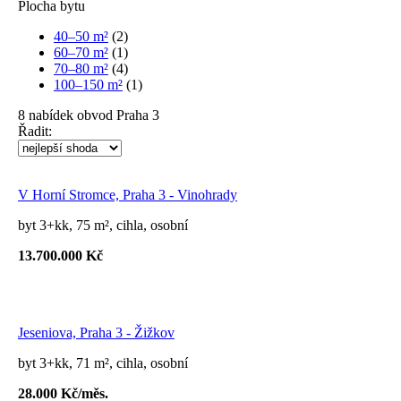
Plocha bytu
40–50 m²
(2)
60–70 m²
(1)
70–80 m²
(4)
100–150 m²
(1)
8
nabídek
obvod Praha 3
Řadit:
V Horní Stromce, Praha 3 - Vinohrady
byt 3+kk, 75 m², cihla, osobní
13.700.000 Kč
Jeseniova, Praha 3 - Žižkov
byt 3+kk, 71 m², cihla, osobní
28.000 Kč/měs.