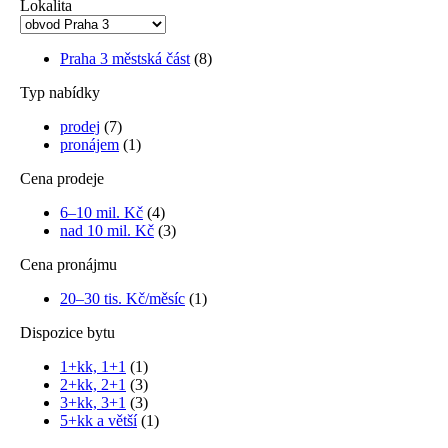
Lokalita
Praha 3 městská část
(8)
Typ nabídky
prodej
(7)
pronájem
(1)
Cena prodeje
6–10 mil. Kč
(4)
nad 10 mil. Kč
(3)
Cena pronájmu
20–30 tis. Kč/měsíc
(1)
Dispozice bytu
1+kk, 1+1
(1)
2+kk, 2+1
(3)
3+kk, 3+1
(3)
5+kk a větší
(1)