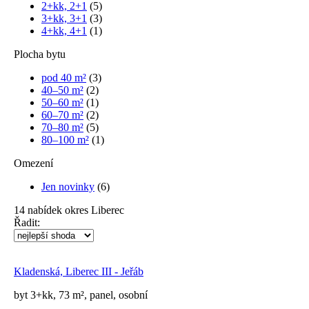
2+kk, 2+1
(5)
3+kk, 3+1
(3)
4+kk, 4+1
(1)
Plocha bytu
pod 40 m²
(3)
40–50 m²
(2)
50–60 m²
(1)
60–70 m²
(2)
70–80 m²
(5)
80–100 m²
(1)
Omezení
Jen novinky
(6)
14
nabídek
okres Liberec
Řadit:
Kladenská, Liberec III - Jeřáb
byt 3+kk, 73 m², panel, osobní