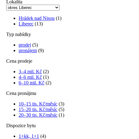
Lokalita
Hrádek nad Nisou
(1)
Liberec
(13)
Typ nabídky
prodej
(5)
pronájem
(9)
Cena prodeje
3–4 mil. Kč
(2)
4–6 mil. Kč
(1)
6–10 mil. Kč
(2)
Cena pronájmu
10–15 tis. Kč/měsíc
(3)
15–20 tis. Kč/měsíc
(5)
20–30 tis. Kč/měsíc
(1)
Dispozice bytu
1+kk, 1+1
(4)