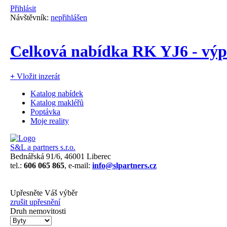
Přihlásit
Návštěvník:
nepřihlášen
Celková nabídka RK YJ6 - výpi
+
Vložit inzerát
Katalog nabídek
Katalog makléřů
Poptávka
Moje reality
S&L a partners s.r.o.
Bednářská 91/6, 46001 Liberec
tel.:
606 065 865
, e-mail:
info@slpartners.cz
Upřesněte Váš výběr
zrušit upřesnění
Druh nemovitosti