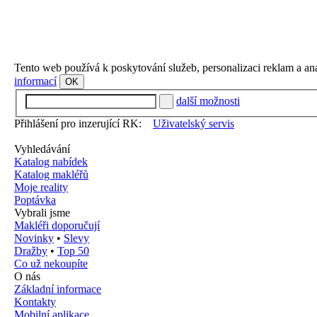
Tento web používá k poskytování služeb, personalizaci reklam a an
informací
OK
další možnosti
Přihlášení pro inzerující RK:
Uživatelský servis
Vyhledávání
Katalog nabídek
Katalog makléřů
Moje reality
Poptávka
Vybrali jsme
Makléři doporučují
Novinky
•
Slevy
Dražby
•
Top 50
Co už nekoupíte
O nás
Základní informace
Kontakty
Mobilní aplikace