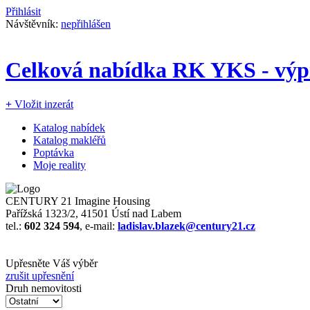
Přihlásit
Návštěvník:
nepřihlášen
Celková nabídka RK YKS - výpis
+
Vložit inzerát
Katalog nabídek
Katalog makléřů
Poptávka
Moje reality
CENTURY 21 Imagine Housing
Pařížská 1323/2, 41501 Ústí nad Labem
tel.:
602 324 594
, e-mail:
ladislav.blazek@century21.cz
Upřesněte Váš výběr
zrušit upřesnění
Druh nemovitosti