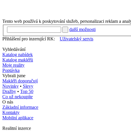
Tento web používá k poskytování služeb, personalizaci reklam a anal
další možnosti
Přihlášení pro inzerující RK:
Uživatelský servis
Vyhledávání
Katalog nabídek
Katalog makléřů
Moje reality
Poptávka
Vybrali jsme
Makléři doporučují
Novinky
•
Slevy
Dražby
•
Top 50
Co už nekoupíte
O nás
Základní informace
Kontakty
Mobilní aplikace
Realitní inzerce