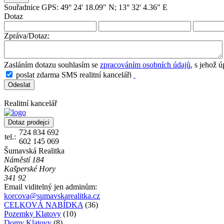
Souřadnice GPS: 49° 24' 18.09" N; 13° 32' 4.36" E
Dotaz
Zpráva/Dotaz:
Zasláním dotazu souhlasím se
zpracováním osobních údajů
, s jehož 
poslat zdarma SMS realitní kanceláři
Realitní kancelář
724 834 692
tel.:
602 145 069
Šumavská Realitka
Náměstí 184
Kašperské Hory
341 92
Email viditelný jen adminům:
korcova@sumavskarealitka.cz
CELKOVÁ NABÍDKA
(36)
Pozemky Klatovy
(10)
Domy Klatovy
(8)