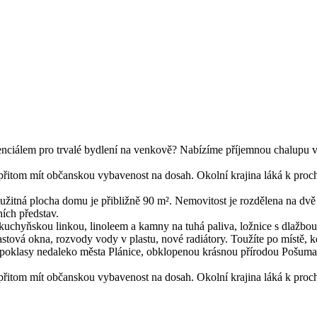
otenciálem pro trvalé bydlení na venkově? Nabízíme příjemnou chalupu 
a, a přitom mít občanskou vybavenost na dosah. Okolní krajina láká k pr
itná plocha domu je přibližně 90 m². Nemovitost je rozdělena na dvě čá
ních představ.
kuchyňskou linkou, linoleem a kamny na tuhá paliva, ložnice s dlažbo
astová okna, rozvody vody v plastu, nové radiátory. Toužíte po místě, 
poklasy nedaleko města Plánice, obklopenou krásnou přírodou Pošuma
a, a přitom mít občanskou vybavenost na dosah. Okolní krajina láká k pr