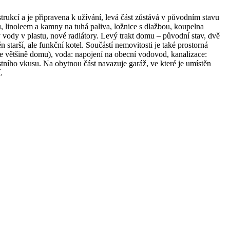
rukcí a je připravena k užívání, levá část zůstává v původním stavu
, linoleem a kamny na tuhá paliva, ložnice s dlažbou, koupelna
 vody v plastu, nové radiátory. Levý trakt domu – původní stav, dvě
 starší, ale funkční kotel. Součástí nemovitosti je také prostorná
e ve většině domu), voda: napojení na obecní vodovod, kanalizace:
stního vkusu. Na obytnou část navazuje garáž, ve které je umístěn
.