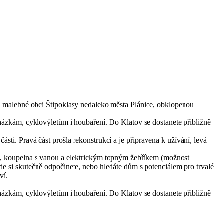
v malebné obci Štipoklasy nedaleko města Plánice, obklopenou
ocházkám, cyklovýletům i houbaření. Do Klatov se dostanete přibližně
sti. Pravá část prošla rekonstrukcí a je připravena k užívání, levá
u, koupelna s vanou a elektrickým topným žebříkem (možnost
kde si skutečně odpočinete, nebo hledáte dům s potenciálem pro trvalé
ví.
ocházkám, cyklovýletům i houbaření. Do Klatov se dostanete přibližně