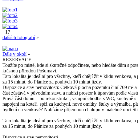
+17
dalších fotografií
»
Dále v okolí
»
REZERVACE
Toužíte po místě, kde si skutečně odpočinete, nebo hledáte dům s p
krásnou přírodou Pošumaví.
Tato lokalita je ideální pro všechny, kteří chtějí žít v klidu venkov
za 15 minut, do Plánice za pouhých 10 minut jízdy.
Dispozice a stav nemovitosti: Celková plocha pozemku činí 769 m² a už
část zůstává v původním stavu a nabízí prostor k úpravám podle vlast
Pravá část domu – po rekonstrukci, vstupní chodba s WC, kuchyně s 
napojení na kotel), spíž za kuchyní, nové omítky, štuky a výmalba, pl
bydlení na venkově? Nabízíme příjemnou chalupu v malebné obci Šti
Tato lokalita je ideální pro všechny, kteří chtějí žít v klidu venkov
za 15 minut, do Plánice za pouhých 10 minut jízdy.
Dispozice a stav nemovitosti