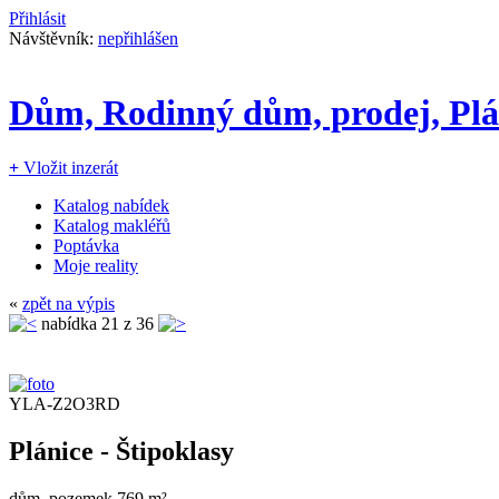
Přihlásit
Návštěvník:
nepřihlášen
Dům, Rodinný dům, prodej, Plán
+
Vložit inzerát
Katalog nabídek
Katalog makléřů
Poptávka
Moje reality
«
zpět na výpis
nabídka
21
z 36
YLA-Z2O3RD
Plánice - Štipoklasy
dům, pozemek 769 m²