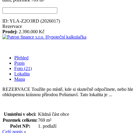
ID: YLA-Z2O3RD
(2026017)
Rezervace
Prodej:
2.390.000 Kč
Hypoteční kalkulačka
Přehled
Popis
Foto (21)
Lokalita
Mapa
REZERVACE Toužíte po místě, kde si skutečně odpočinete, nebo hled
obklopenou krásnou přírodou Pošumaví. Tato lokalita je ...
Umístění v obci:
Klidná část obce
Pozemek celkem:
769 m²
Počet NP:
1. podlaží
Celý popis
»