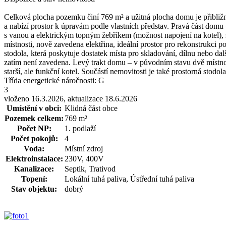
Celková plocha pozemku činí 769 m² a užitná plocha domu je přibližně
a nabízí prostor k úpravám podle vlastních představ. Pravá část dom
s vanou a elektrickým topným žebříkem (možnost napojení na kotel), 
místnosti, nově zavedena elektřina, ideální prostor pro rekonstrukci po
stodola, která poskytuje dostatek místa pro skladování, dílnu nebo dal
zatím není zavedena. Levý trakt domu – v původním stavu dvě místnost
starší, ale funkční kotel. Součástí nemovitosti je také prostorná stodol
Třída energetické náročnosti:
G
3
vloženo 16.3.2026, aktualizace 18.6.2026
Umístění v obci:
Klidná část obce
Pozemek celkem:
769 m²
Počet NP:
1. podlaží
Počet pokojů:
4
Voda:
Místní zdroj
Elektroinstalace:
230V, 400V
Kanalizace:
Septik, Trativod
Topení:
Lokální tuhá paliva, Ústřední tuhá paliva
Stav objektu:
dobrý