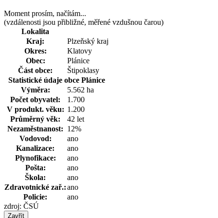
Moment prosím, načítám...
(vzdálenosti jsou přibližné, měřené vzdušnou čarou)
Lokalita
Kraj:
Plzeňský kraj
Okres:
Klatovy
Obec:
Plánice
Část obce:
Štipoklasy
Statistické údaje obce Plánice
Výměra:
5.562 ha
Počet obyvatel:
1.700
V produkt. věku:
1.200
Průměrný věk:
42 let
Nezaměstnanost:
12%
Vodovod:
ano
Kanalizace:
ano
Plynofikace:
ano
Pošta:
ano
Škola:
ano
Zdravotnické zař.:
ano
Policie:
ano
zdroj: ČSÚ
Zavřít