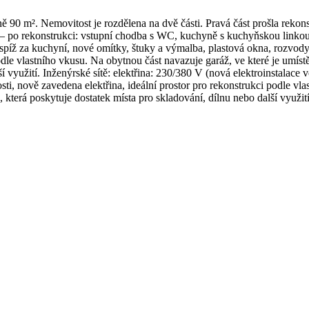
 90 m². Nemovitost je rozdělena na dvě části. Pravá část prošla rekonst
u – po rekonstrukci: vstupní chodba s WC, kuchyně s kuchyňskou linkou
spíž za kuchyní, nové omítky, štuky a výmalba, plastová okna, rozvody
dle vlastního vkusu. Na obytnou část navazuje garáž, ve které je umístěn
ší využití. Inženýrské sítě: elektřina: 230/380 V (nová elektroinstalac
i, nově zavedena elektřina, ideální prostor pro rekonstrukci podle vla
a, která poskytuje dostatek místa pro skladování, dílnu nebo další využití