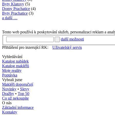
Byty Klatovy
(5)
Domy Prachatice
(4)
Byty Prachatice
(3)
a další …
Tento web používá k poskytování služeb, personalizaci reklam a anal
další možnosti
Přihlášení pro inzerující RK:
Uživatelský servis
Vyhledávání
Katalog nabídek
Katalog makléřů
Moje reality
Poptávka
Vybrali jsme
Makléři doporučují
Novinky
•
Slevy
Dražby
•
Top 50
Co už nekoupíte
O nás
Základní informace
Kontakty