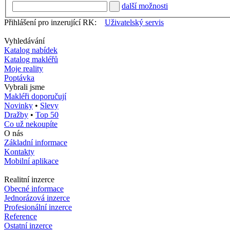
další možnosti
Přihlášení pro inzerující RK:
Uživatelský servis
Vyhledávání
Katalog nabídek
Katalog makléřů
Moje reality
Poptávka
Vybrali jsme
Makléři doporučují
Novinky
•
Slevy
Dražby
•
Top 50
Co už nekoupíte
O nás
Základní informace
Kontakty
Mobilní aplikace
Realitní inzerce
Obecné informace
Jednorázová inzerce
Profesionální inzerce
Reference
Ostatní inzerce