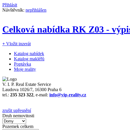
Přihlásit
Návštěvník:
nepřihlášen
Celková nabídka RK Z03 - výpi
+
Vložit inzerát
Katalog nabídek
Katalog makléřů
Poptávka
Moje reality
V. I. P. Real Estate Service
Laudova 1026/7, 16300 Praha 6
tel.:
235 323 322
, e-mail:
info@vip-reality.cz
zrušit upřesnění
Druh nemovitosti
Pozemek celkem