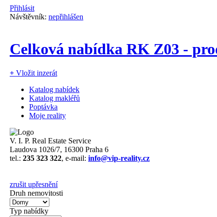
Přihlásit
Návštěvník:
nepřihlášen
Celková nabídka RK Z03 - pr
+
Vložit inzerát
Katalog nabídek
Katalog makléřů
Poptávka
Moje reality
V. I. P. Real Estate Service
Laudova 1026/7, 16300 Praha 6
tel.:
235 323 322
, e-mail:
info@vip-reality.cz
zrušit upřesnění
Druh nemovitosti
Typ nabídky