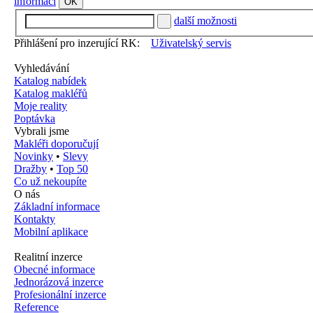
informací
OK
další možnosti
Přihlášení pro inzerující RK:
Uživatelský servis
Vyhledávání
Katalog nabídek
Katalog makléřů
Moje reality
Poptávka
Vybrali jsme
Makléři doporučují
Novinky
•
Slevy
Dražby
•
Top 50
Co už nekoupíte
O nás
Základní informace
Kontakty
Mobilní aplikace
Realitní inzerce
Obecné informace
Jednorázová inzerce
Profesionální inzerce
Reference