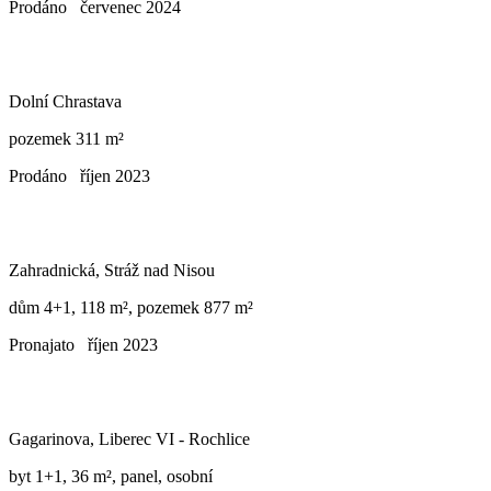
Prodáno
červenec 2024
Dolní Chrastava
pozemek 311 m²
Prodáno
říjen 2023
Zahradnická, Stráž nad Nisou
dům 4+1, 118 m², pozemek 877 m²
Pronajato
říjen 2023
Gagarinova, Liberec VI - Rochlice
byt 1+1, 36 m², panel, osobní