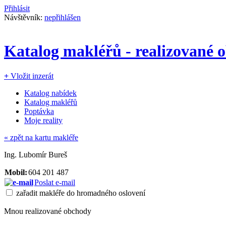
Přihlásit
Návštěvník:
nepřihlášen
Katalog makléřů - realizované 
+
Vložit inzerát
Katalog nabídek
Katalog makléřů
Poptávka
Moje reality
«
zpět na kartu makléře
Ing. Lubomír Bureš
Mobil:
604 201 487
Poslat e-mail
zařadit makléře do hromadného oslovení
Mnou realizované obchody