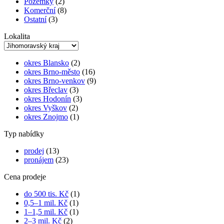
Pozemky
(2)
Komerční
(8)
Ostatní
(3)
Lokalita
okres Blansko
(2)
okres Brno-město
(16)
okres Brno-venkov
(9)
okres Břeclav
(3)
okres Hodonín
(3)
okres Vyškov
(2)
okres Znojmo
(1)
Typ nabídky
prodej
(13)
pronájem
(23)
Cena prodeje
do 500 tis. Kč
(1)
0,5–1 mil. Kč
(1)
1–1,5 mil. Kč
(1)
2–3 mil. Kč
(2)