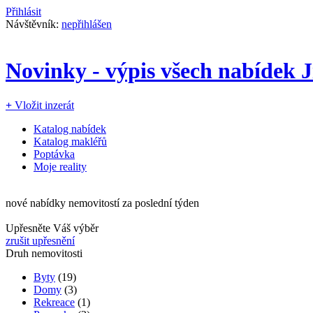
Přihlásit
Návštěvník:
nepřihlášen
Novinky - výpis všech nabídek 
+
Vložit inzerát
Katalog nabídek
Katalog makléřů
Poptávka
Moje reality
nové nabídky nemovitostí za poslední týden
Upřesněte Váš výběr
zrušit upřesnění
Druh nemovitosti
Byty
(19)
Domy
(3)
Rekreace
(1)