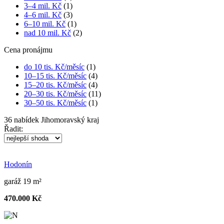
3–4 mil. Kč
(1)
4–6 mil. Kč
(3)
6–10 mil. Kč
(1)
nad 10 mil. Kč
(2)
Cena pronájmu
do 10 tis. Kč/měsíc
(1)
10–15 tis. Kč/měsíc
(4)
15–20 tis. Kč/měsíc
(4)
20–30 tis. Kč/měsíc
(11)
30–50 tis. Kč/měsíc
(1)
36
nabídek
Jihomoravský kraj
Řadit:
Hodonín
garáž 19 m²
470.000 Kč