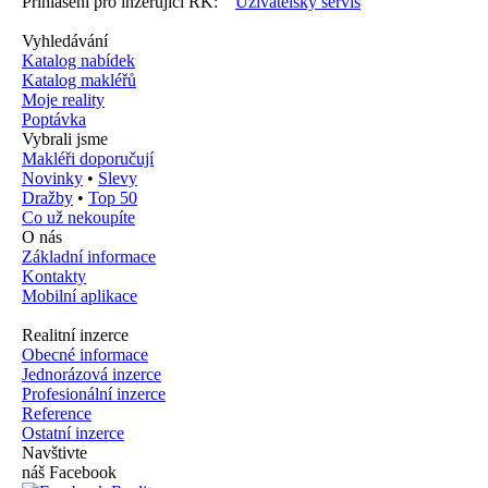
Přihlášení pro inzerující RK:
Uživatelský servis
Vyhledávání
Katalog nabídek
Katalog makléřů
Moje reality
Poptávka
Vybrali jsme
Makléři doporučují
Novinky
•
Slevy
Dražby
•
Top 50
Co už nekoupíte
O nás
Základní informace
Kontakty
Mobilní aplikace
Realitní inzerce
Obecné informace
Jednorázová inzerce
Profesionální inzerce
Reference
Ostatní inzerce
Navštivte
náš Facebook