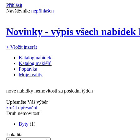
Přihlásit
Návštěvník:
nepřihlášen
Novinky - výpis všech nabídek 
+
Vložit inzerát
Katalog nabídek
Katalog makléřů
Poptávka
Moje reality
nové nabídky nemovitostí za poslední týden
Upřesněte Váš výběr
zrušit upřesnění
Druh nemovitosti
Byty
(1)
Lokalita