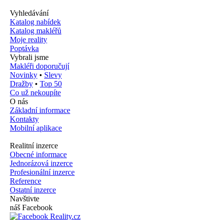
Vyhledávání
Katalog nabídek
Katalog makléřů
Moje reality
Poptávka
Vybrali jsme
Makléři doporučují
Novinky
•
Slevy
Dražby
•
Top 50
Co už nekoupíte
O nás
Základní informace
Kontakty
Mobilní aplikace
Realitní inzerce
Obecné informace
Jednorázová inzerce
Profesionální inzerce
Reference
Ostatní inzerce
Navštivte
náš Facebook