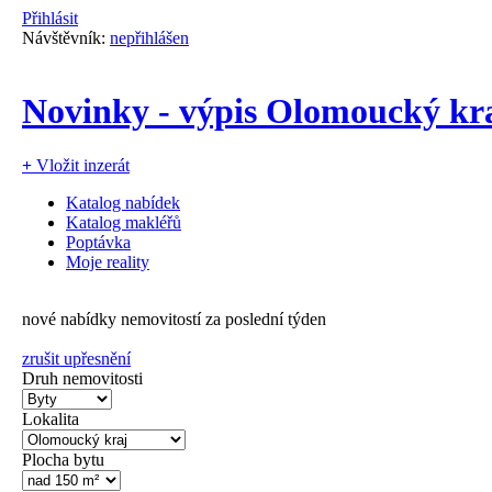
Přihlásit
Návštěvník:
nepřihlášen
Novinky - výpis Olomoucký kr
+
Vložit inzerát
Katalog nabídek
Katalog makléřů
Poptávka
Moje reality
nové nabídky nemovitostí za poslední týden
zrušit upřesnění
Druh nemovitosti
Lokalita
Plocha bytu