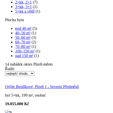
2+kk, 2+1
(7)
3+kk, 3+1
(1)
5+kk a větší
(1)
Plocha bytu
pod 40 m²
(5)
40–50 m²
(1)
50–60 m²
(3)
60–70 m²
(2)
70–80 m²
(1)
100–150 m²
(1)
nad 150 m²
(1)
14
nabídek
okres Plzeň-město
Řadit:
Otýlie Beníškové, Plzeň 1 - Severní Předměstí
byt 5+kk, 199 m², osobní
19.055.000 Kč