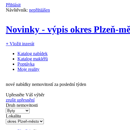
Přihlásit
Návštěvník:
nepřihlášen
Novinky - výpis okres Plzeň-mě
+
Vložit inzerát
Katalog nabídek
Katalog makléřů
Poptávka
Moje reality
nové nabídky nemovitostí za poslední týden
Upřesněte Váš výběr
zrušit upřesnění
Druh nemovitosti
Lokalita