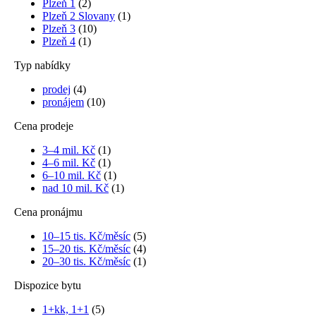
Plzeň 1
(2)
Plzeň 2 Slovany
(1)
Plzeň 3
(10)
Plzeň 4
(1)
Typ nabídky
prodej
(4)
pronájem
(10)
Cena prodeje
3–4 mil. Kč
(1)
4–6 mil. Kč
(1)
6–10 mil. Kč
(1)
nad 10 mil. Kč
(1)
Cena pronájmu
10–15 tis. Kč/měsíc
(5)
15–20 tis. Kč/měsíc
(4)
20–30 tis. Kč/měsíc
(1)
Dispozice bytu
1+kk, 1+1
(5)