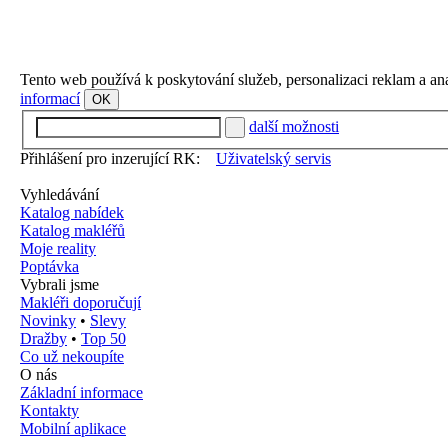
Tento web používá k poskytování služeb, personalizaci reklam a an
informací
OK
další možnosti
Přihlášení pro inzerující RK:
Uživatelský servis
Vyhledávání
Katalog nabídek
Katalog makléřů
Moje reality
Poptávka
Vybrali jsme
Makléři doporučují
Novinky
•
Slevy
Dražby
•
Top 50
Co už nekoupíte
O nás
Základní informace
Kontakty
Mobilní aplikace