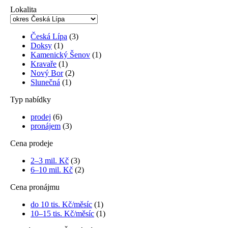
Lokalita
Česká Lípa
(3)
Doksy
(1)
Kamenický Šenov
(1)
Kravaře
(1)
Nový Bor
(2)
Slunečná
(1)
Typ nabídky
prodej
(6)
pronájem
(3)
Cena prodeje
2–3 mil. Kč
(3)
6–10 mil. Kč
(2)
Cena pronájmu
do 10 tis. Kč/měsíc
(1)
10–15 tis. Kč/měsíc
(1)