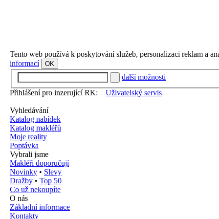
Tento web používá k poskytování služeb, personalizaci reklam a an
informací
OK
další možnosti
Přihlášení pro inzerující RK:
Uživatelský servis
Vyhledávání
Katalog nabídek
Katalog makléřů
Moje reality
Poptávka
Vybrali jsme
Makléři doporučují
Novinky
•
Slevy
Dražby
•
Top 50
Co už nekoupíte
O nás
Základní informace
Kontakty