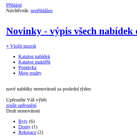
Přihlásit
Návštěvník:
nepřihlášen
Novinky - výpis všech nabídek
+
Vložit inzerát
Katalog nabídek
Katalog makléřů
Poptávka
Moje reality
nové nabídky nemovitostí za poslední týden
Upřesněte Váš výběr
zrušit upřesnění
Druh nemovitosti
Byty
(6)
Domy
(1)
Rekreace
(2)