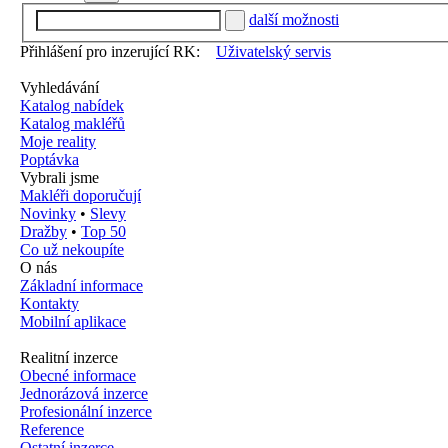
další možnosti
Přihlášení pro inzerující RK:
Uživatelský servis
Vyhledávání
Katalog nabídek
Katalog makléřů
Moje reality
Poptávka
Vybrali jsme
Makléři doporučují
Novinky
•
Slevy
Dražby
•
Top 50
Co už nekoupíte
O nás
Základní informace
Kontakty
Mobilní aplikace
Realitní inzerce
Obecné informace
Jednorázová inzerce
Profesionální inzerce
Reference
Ostatní inzerce