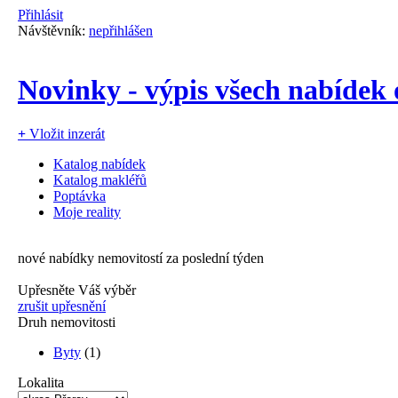
Přihlásit
Návštěvník:
nepřihlášen
Novinky - výpis všech nabídek 
+
Vložit inzerát
Katalog nabídek
Katalog makléřů
Poptávka
Moje reality
nové nabídky nemovitostí za poslední týden
Upřesněte Váš výběr
zrušit upřesnění
Druh nemovitosti
Byty
(1)
Lokalita