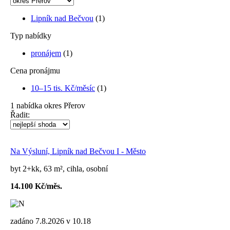
Lipník nad Bečvou
(1)
Typ nabídky
pronájem
(1)
Cena pronájmu
10–15 tis. Kč/měsíc
(1)
1
nabídka
okres Přerov
Řadit:
Na Výsluní, Lipník nad Bečvou I - Město
byt 2+kk, 63 m², cihla, osobní
14.100 Kč/měs.
zadáno 7.8.2026 v 10.18