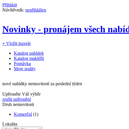
Přihlásit
Návštěvník:
nepřihlášen
Novinky - pronájem všech nabíd
+
Vložit inzerát
Katalog nabídek
Katalog makléřů
Poptávka
Moje reality
nové nabídky nemovitostí za poslední týden
Upřesněte Váš výběr
zrušit upřesnění
Druh nemovitosti
Komerční
(1)
Lokalita