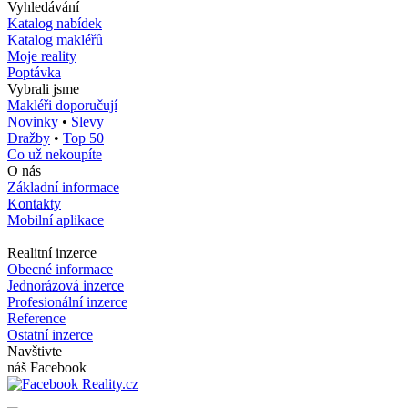
Vyhledávání
Katalog nabídek
Katalog makléřů
Moje reality
Poptávka
Vybrali jsme
Makléři doporučují
Novinky
•
Slevy
Dražby
•
Top 50
Co už nekoupíte
O nás
Základní informace
Kontakty
Mobilní aplikace
Realitní inzerce
Obecné informace
Jednorázová inzerce
Profesionální inzerce
Reference
Ostatní inzerce
Navštivte
náš Facebook