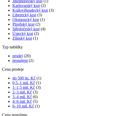
Jihomoravský kraj
(1)
Karlovarský kraj
(2)
Královéhradecký kraj
(3)
Liberecký kraj
(3)
Olomoucký kraj
(1)
Plzeňský kraj
(2)
Středočeský kraj
(4)
Ústecký kraj
(2)
Zlínský kraj
(1)
Typ nabídky
prodej
(20)
pronájem
(2)
Cena prodeje
do 500 tis. Kč
(1)
0,5–1 mil. Kč
(1)
1–1,5 mil. Kč
(3)
2–3 mil. Kč
(3)
3–4 mil. Kč
(6)
4–6 mil. Kč
(5)
6–10 mil. Kč
(1)
Cena pronájmu