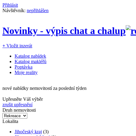
Přihlásit
Návštěvník:
nepřihlášen
Novinky - výpis chat a chalup
+
Vložit inzerát
Katalog nabídek
Katalog makléřů
Poptávka
Moje reality
nové nabídky nemovitostí za poslední týden
Upřesněte Váš výběr
zrušit upřesnění
Druh nemovitosti
Lokalita
Jihočeský kraj
(3)