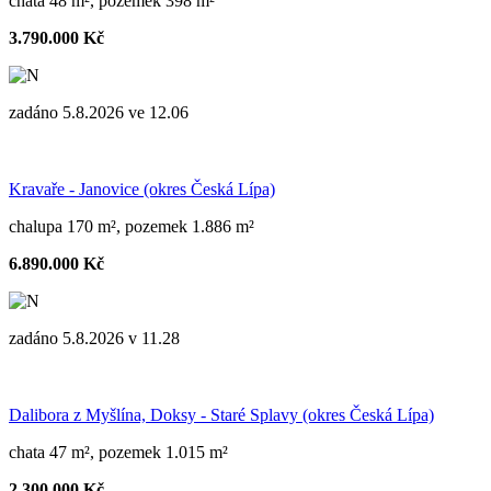
chata 48 m², pozemek 398 m²
3.790.000 Kč
zadáno 5.8.2026 ve 12.06
Kravaře - Janovice (okres Česká Lípa)
chalupa 170 m², pozemek 1.886 m²
6.890.000 Kč
zadáno 5.8.2026 v 11.28
Dalibora z Myšlína, Doksy - Staré Splavy (okres Česká Lípa)
chata 47 m², pozemek 1.015 m²
2.300.000 Kč