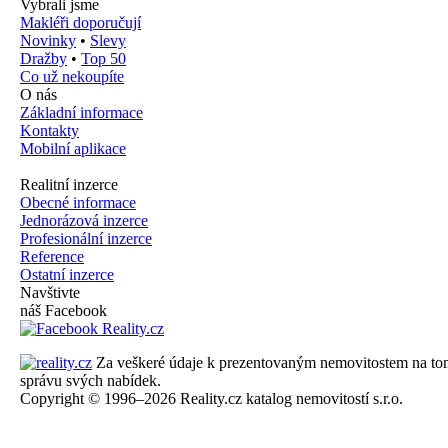
Vybrali jsme
Makléři doporučují
Novinky
•
Slevy
Dražby
•
Top 50
Co už nekoupíte
O nás
Základní informace
Kontakty
Mobilní aplikace
Realitní inzerce
Obecné informace
Jednorázová inzerce
Profesionální inzerce
Reference
Ostatní inzerce
Navštivte
náš Facebook
Za veškeré údaje k prezentovaným nemovitostem na tomto 
správu svých nabídek.
Copyright © 1996–2026 Reality.cz katalog nemovitostí s.r.o.