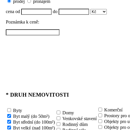
prodej
pronájem
cena od
do
Poznámka k ceně:
*
DRUH NEMOVITOSTI
Komerční
Byty
Domy
Prostory pro 
Byt malý (do 50m²)
Venkovské stavení
Objekty pro u
Byt střední (do 100m²)
Rodinný dům
Objekty pro o
Byt velký (nad 100m²)