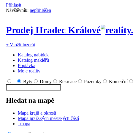
Přihlásit
Návštěvník:
nepřihlášen
Prodej Hradec Králové
+
Vložit inzerát
Katalog nabídek
Katalog makléřů
Poptávka
Moje reality
Byty
Domy
Rekreace
Pozemky
Komerční
Hledat na mapě
Mapa krajů a okresů
Mapa pražských městských částí
mapa