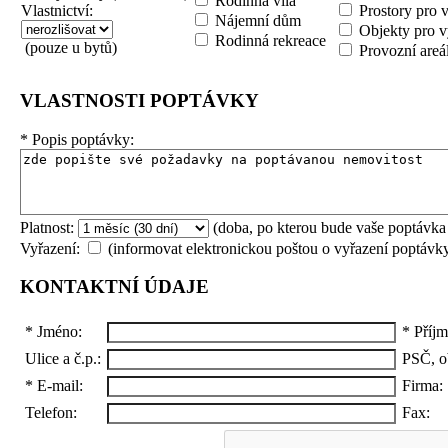
Rodinná vila
Vlastnictví:
Prostory pro 
Nájemní dům
Objekty pro v
Rodinná rekreace
(pouze u bytů)
Provozní areá
VLASTNOSTI POPTÁVKY
*
Popis poptávky:
Platnost:
(doba, po kterou bude vaše poptávka
Vyřazení:
(informovat elektronickou poštou o vyřazení poptávk
KONTAKTNÍ ÚDAJE
*
Jméno:
*
Příjm
Ulice a č.p.:
PSČ, o
*
E-mail:
Firma:
Telefon:
Fax: