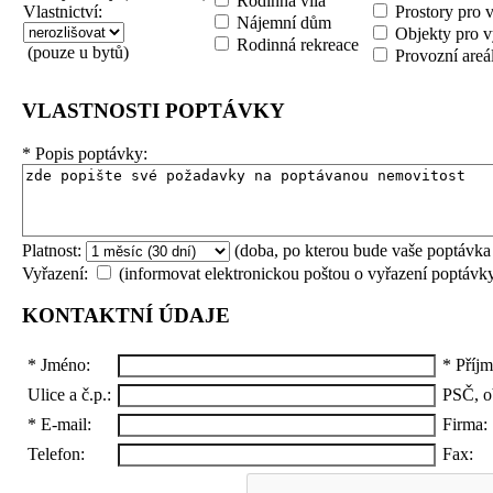
Rodinná vila
Vlastnictví:
Prostory pro 
Nájemní dům
Objekty pro v
Rodinná rekreace
(pouze u bytů)
Provozní areá
VLASTNOSTI POPTÁVKY
*
Popis poptávky:
Platnost:
(doba, po kterou bude vaše poptávka
Vyřazení:
(informovat elektronickou poštou o vyřazení poptávk
KONTAKTNÍ ÚDAJE
*
Jméno:
*
Příjm
Ulice a č.p.:
PSČ, o
*
E-mail:
Firma:
Telefon:
Fax: