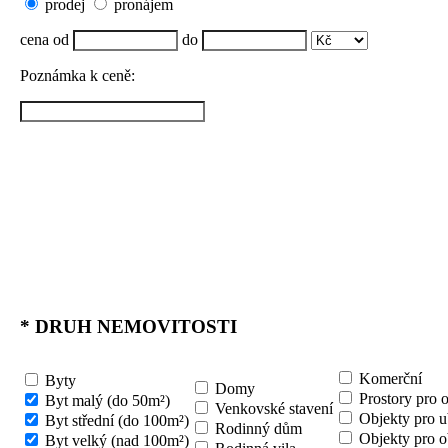
prodej
pronájem
cena od
do
Poznámka k ceně:
*
DRUH NEMOVITOSTI
Komerční
Byty
Domy
Prostory pro 
Byt malý (do 50m²)
Venkovské stavení
Objekty pro u
Byt střední (do 100m²)
Rodinný dům
Objekty pro o
Byt velký (nad 100m²)