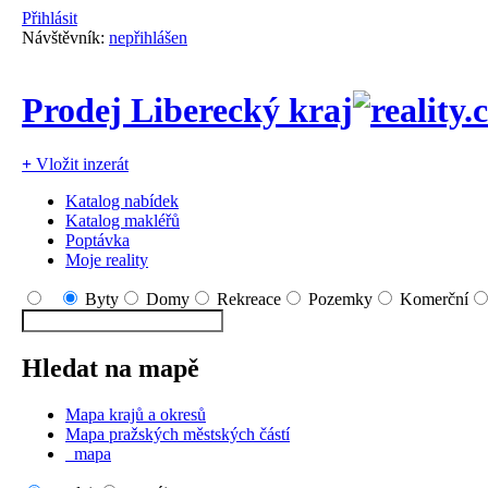
Přihlásit
Návštěvník:
nepřihlášen
Prodej Liberecký kraj
+
Vložit inzerát
Katalog nabídek
Katalog makléřů
Poptávka
Moje reality
Byty
Domy
Rekreace
Pozemky
Komerční
Hledat na mapě
Mapa krajů a okresů
Mapa pražských městských částí
mapa