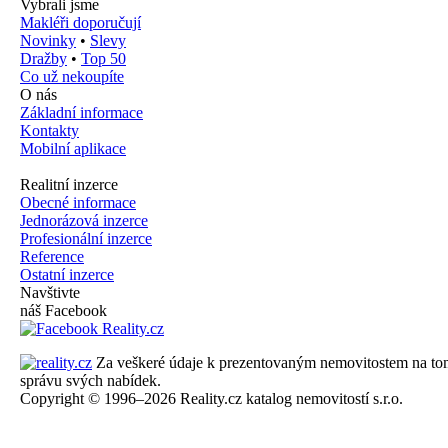
Vybrali jsme
Makléři doporučují
Novinky
•
Slevy
Dražby
•
Top 50
Co už nekoupíte
O nás
Základní informace
Kontakty
Mobilní aplikace
Realitní inzerce
Obecné informace
Jednorázová inzerce
Profesionální inzerce
Reference
Ostatní inzerce
Navštivte
náš Facebook
Za veškeré údaje k prezentovaným nemovitostem na tomto 
správu svých nabídek.
Copyright © 1996–2026 Reality.cz katalog nemovitostí s.r.o.