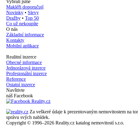
Vybrali jsme
Makléři doporučují
Novinky
•
Slevy
Dražby
•
Top 50
Co už nekoupíte
O nás
Základní informace
Kontakty
Mobilní aplikace
Realitní inzerce
Obecné informace
Jednorázová inzerce
Profesionální inzerce
Reference
Ostatní inzerce
Navštivte
náš Facebook
Za veškeré údaje k prezentovaným nemovitostem na tomto 
správu svých nabídek.
Copyright © 1996–2026 Reality.cz katalog nemovitostí s.r.o.