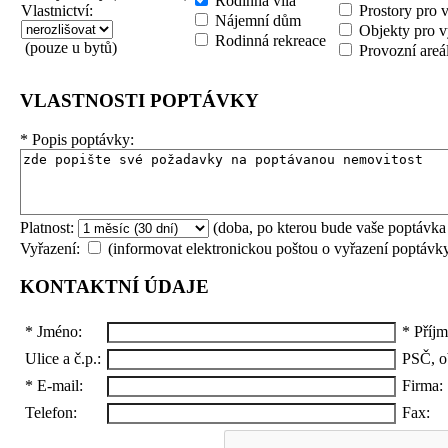
Rodinná vila
Vlastnictví:
Prostory pro 
Nájemní dům
Objekty pro v
Rodinná rekreace
(pouze u bytů)
Provozní areá
VLASTNOSTI POPTÁVKY
*
Popis poptávky:
Platnost:
(doba, po kterou bude vaše poptávka
Vyřazení:
(informovat elektronickou poštou o vyřazení poptávk
KONTAKTNÍ ÚDAJE
*
Jméno:
*
Příjm
Ulice a č.p.:
PSČ, o
*
E-mail:
Firma:
Telefon:
Fax: