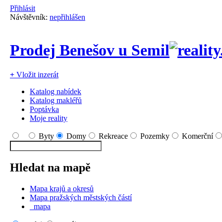
Přihlásit
Návštěvník:
nepřihlášen
Prodej Benešov u Semil
+
Vložit inzerát
Katalog nabídek
Katalog makléřů
Poptávka
Moje reality
Byty
Domy
Rekreace
Pozemky
Komerční
Hledat na mapě
Mapa krajů a okresů
Mapa pražských městských částí
mapa