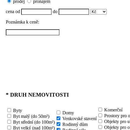
prodej
pronájem
cena od
do
Poznámka k ceně:
*
DRUH NEMOVITOSTI
Komerční
Byty
Domy
Prostory pro 
Byt malý (do 50m²)
Venkovské stavení
Objekty pro u
Byt střední (do 100m²)
Rodinný dům
Objekty pro o
Byt velký (nad 100m²)