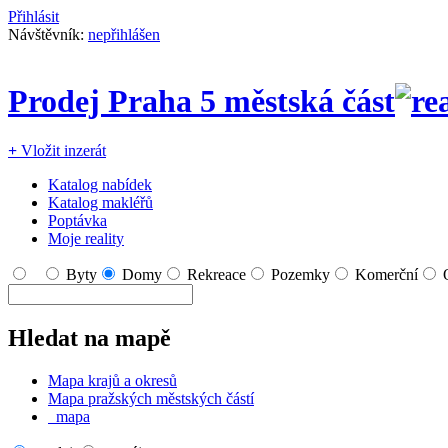
Přihlásit
Návštěvník:
nepřihlášen
Prodej Praha 5 městská část
+
Vložit inzerát
Katalog nabídek
Katalog makléřů
Poptávka
Moje reality
Byty
Domy
Rekreace
Pozemky
Komerční
Hledat na mapě
Mapa krajů a okresů
Mapa pražských městských částí
mapa