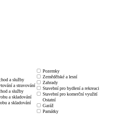
Pozemky
Zemědělské a lesní
chod a služby
Zahrady
tování a stravování
Stavební pro bydlení a rekreaci
chod a služby
Stavební pro komerční využití
robu a skladování
Ostatní
obu a skladování
Garáž
Památky