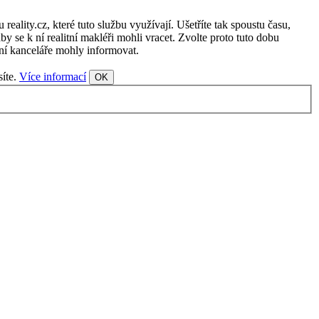
ality.cz, které tuto službu využívají. Ušetříte tak spoustu času,
y se k ní realitní makléři mohli vracet. Zvolte proto tuto dobu
tní kanceláře mohly informovat.
síte.
Více informací
OK