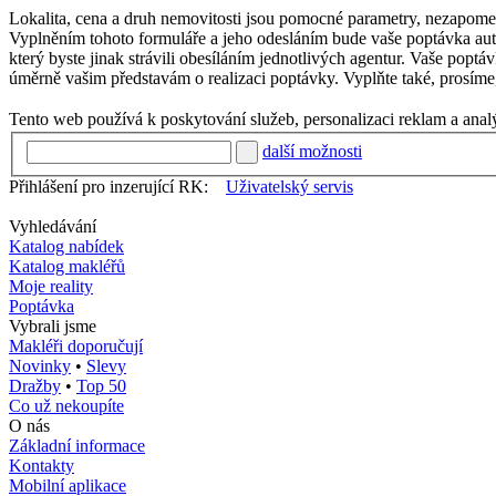
Lokalita, cena a druh nemovitosti jsou pomocné parametry, nezapom
Vyplněním tohoto formuláře a jeho odesláním bude vaše poptávka automa
který byste jinak strávili obesíláním jednotlivých agentur. Vaše poptá
úměrně vašim představám o realizaci poptávky. Vyplňte také, prosíme, 
Tento web používá k poskytování služeb, personalizaci reklam a anal
další možnosti
Přihlášení pro inzerující RK:
Uživatelský servis
Vyhledávání
Katalog nabídek
Katalog makléřů
Moje reality
Poptávka
Vybrali jsme
Makléři doporučují
Novinky
•
Slevy
Dražby
•
Top 50
Co už nekoupíte
O nás
Základní informace
Kontakty
Mobilní aplikace