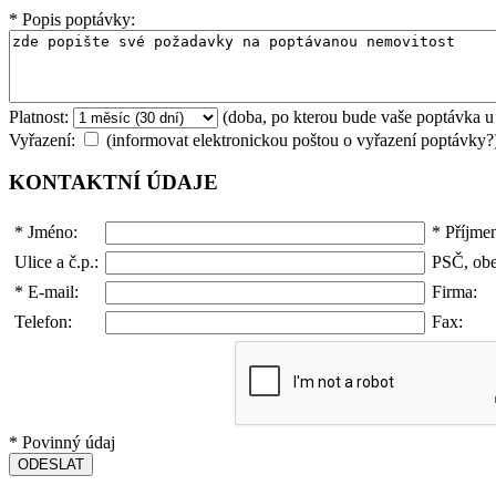
*
Popis poptávky:
Platnost:
(doba, po kterou bude vaše poptávka u
Vyřazení:
(informovat elektronickou poštou o vyřazení poptávky?
KONTAKTNÍ ÚDAJE
*
Jméno:
*
Příjmen
Ulice a č.p.:
PSČ, obe
*
E-mail:
Firma:
Telefon:
Fax:
*
Povinný údaj