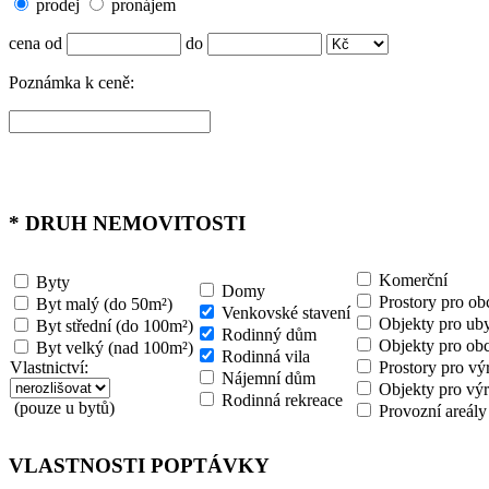
prodej
pronájem
cena od
do
Poznámka k ceně:
*
DRUH NEMOVITOSTI
Komerční
Byty
Domy
Prostory pro ob
Byt malý (do 50m²)
Venkovské stavení
Objekty pro uby
Byt střední (do 100m²)
Rodinný dům
Objekty pro ob
Byt velký (nad 100m²)
Rodinná vila
Vlastnictví:
Prostory pro vý
Nájemní dům
Objekty pro výr
Rodinná rekreace
(pouze u bytů)
Provozní areály
VLASTNOSTI POPTÁVKY