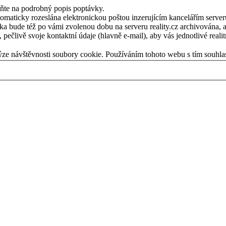
eňte na podrobný popis poptávky.
ticky rozeslána elektronickou poštou inzerujícím kancelářím serveru re
vka bude též po vámi zvolenou dobu na serveru reality.cz archivována, ab
pečlivě svoje kontaktní údaje (hlavně e-mail), aby vás jednotlivé reali
ýze návštěvnosti soubory cookie. Používáním tohoto webu s tím souhla