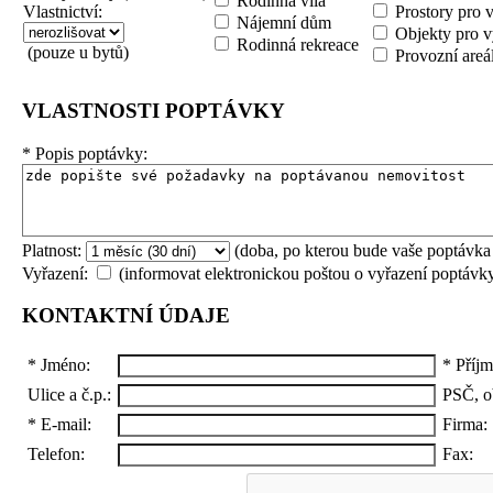
Rodinná vila
Vlastnictví:
Prostory pro 
Nájemní dům
Objekty pro v
Rodinná rekreace
(pouze u bytů)
Provozní areá
VLASTNOSTI POPTÁVKY
*
Popis poptávky:
Platnost:
(doba, po kterou bude vaše poptávka
Vyřazení:
(informovat elektronickou poštou o vyřazení poptávk
KONTAKTNÍ ÚDAJE
*
Jméno:
*
Příjm
Ulice a č.p.:
PSČ, o
*
E-mail:
Firma:
Telefon:
Fax: