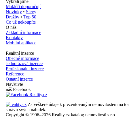
Vybrali jsme
Makléři doporučují
Novinky
•
Slevy
Dražby
•
Top 50
Co už nekoupíte
O nás
Základní informace
Kontakty
Mobilní aplikace
Realitní inzerce
Obecné informace
Jednorázová inzerce
Profesionální inzerce
Reference
Ostatní inzerce
Navštivte
náš Facebook
Za veškeré údaje k prezentovaným nemovitostem na tomto 
správu svých nabídek.
Copyright © 1996–2026 Reality.cz katalog nemovitostí s.r.o.