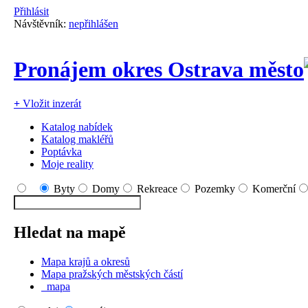
Přihlásit
Návštěvník:
nepřihlášen
Pronájem okres Ostrava město
+
Vložit inzerát
Katalog nabídek
Katalog makléřů
Poptávka
Moje reality
Byty
Domy
Rekreace
Pozemky
Komerční
Hledat na mapě
Mapa krajů a okresů
Mapa pražských městských částí
mapa