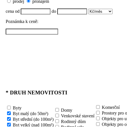
prodej
pronájem
cena od
do
Poznámka k ceně:
*
DRUH NEMOVITOSTI
Komerční
Byty
Domy
Prostory pro 
Byt malý (do 50m²)
Venkovské stavení
Objekty pro u
Byt střední (do 100m²)
Rodinný dům
Objekty pro o
Byt velký (nad 100m²)