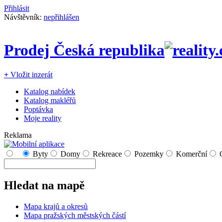
Přihlásit
Návštěvník:
nepřihlášen
Prodej Česká republika
+
Vložit inzerát
Katalog nabídek
Katalog makléřů
Poptávka
Moje reality
Reklama
Byty
Domy
Rekreace
Pozemky
Komerční
Hledat na mapě
Mapa krajů a okresů
Mapa pražských městských částí