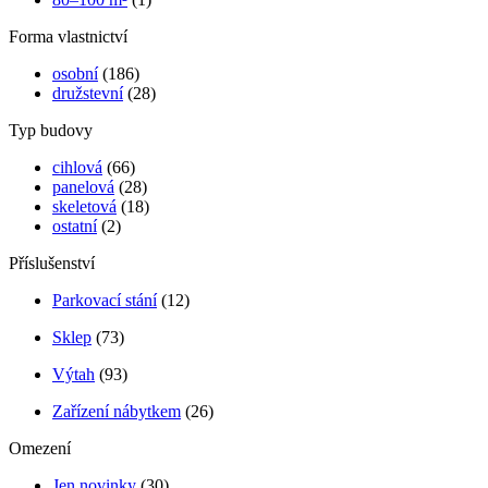
Forma vlastnictví
osobní
(186)
družstevní
(28)
Typ budovy
cihlová
(66)
panelová
(28)
skeletová
(18)
ostatní
(2)
Příslušenství
Parkovací stání
(12)
Sklep
(73)
Výtah
(93)
Zařízení nábytkem
(26)
Omezení
Jen novinky
(30)