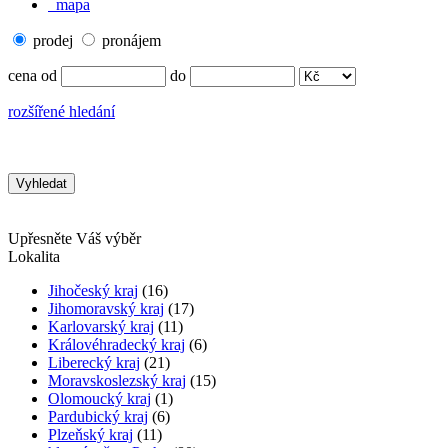
mapa
prodej
pronájem
cena od
do
rozšířené hledání
Upřesněte Váš výběr
Lokalita
Jihočeský kraj
(16)
Jihomoravský kraj
(17)
Karlovarský kraj
(11)
Královéhradecký kraj
(6)
Liberecký kraj
(21)
Moravskoslezský kraj
(15)
Olomoucký kraj
(1)
Pardubický kraj
(6)
Plzeňský kraj
(11)