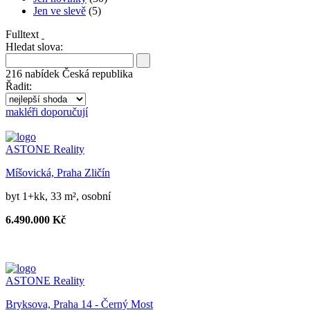
Jen ve slevě
(5)
Fulltext
Hledat slova:
216
nabídek
Česká republika
Řadit:
makléři doporučují
ASTONE Reality
Míšovická, Praha Zličín
byt 1+kk, 33 m², osobní
6.490.000 Kč
ASTONE Reality
Bryksova, Praha 14 - Černý Most