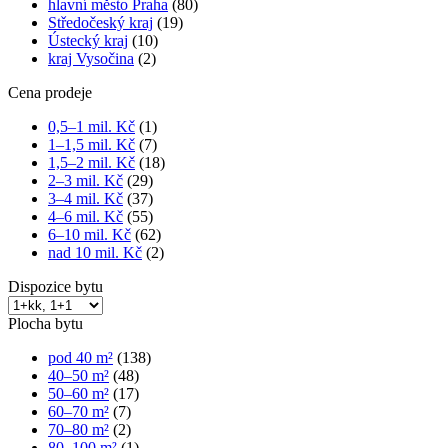
hlavní město Praha
(80)
Středočeský kraj
(19)
Ústecký kraj
(10)
kraj Vysočina
(2)
Cena prodeje
0,5–1 mil. Kč
(1)
1–1,5 mil. Kč
(7)
1,5–2 mil. Kč
(18)
2–3 mil. Kč
(29)
3–4 mil. Kč
(37)
4–6 mil. Kč
(55)
6–10 mil. Kč
(62)
nad 10 mil. Kč
(2)
Dispozice bytu
Plocha bytu
pod 40 m²
(138)
40–50 m²
(48)
50–60 m²
(17)
60–70 m²
(7)
70–80 m²
(2)
80–100 m²
(1)