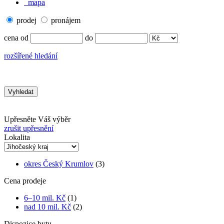
mapa
prodej
pronájem
cena od
do
rozšířené hledání
Upřesněte Váš výběr
zrušit upřesnění
Lokalita
okres Český Krumlov
(3)
Cena prodeje
6–10 mil. Kč
(1)
nad 10 mil. Kč
(2)
Dispozice bytu