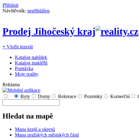
Přihlásit
Návštěvník:
nepřihlášen
Prodej Jihočeský kraj
+
Vložit inzerát
Katalog nabídek
Katalog makléřů
Poptávka
Moje reality
Reklama
Byty
Domy
Rekreace
Pozemky
Komerční
Hledat na mapě
Mapa krajů a okresů
Mapa pražských městských částí