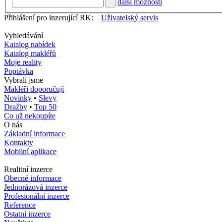
další možnosti
Přihlášení pro inzerující RK:
Uživatelský servis
Vyhledávání
Katalog nabídek
Katalog makléřů
Moje reality
Poptávka
Vybrali jsme
Makléři doporučují
Novinky
•
Slevy
Dražby
•
Top 50
Co už nekoupíte
O nás
Základní informace
Kontakty
Mobilní aplikace
Realitní inzerce
Obecné informace
Jednorázová inzerce
Profesionální inzerce
Reference
Ostatní inzerce