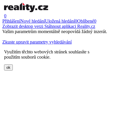
0
Přihlášení
Nové hledání
Uložená hledání
0
Oblíbené
0
Zobrazit desktop verzi
Stáhnout aplikaci Reality.cz
Vašim parametrům momentálně neopovídá žádný inzerát.
Zkuste upravit parametry vyhledávání
Využitím těchto webových stránek souhlasíte s
použitím souborů cookie.
ok