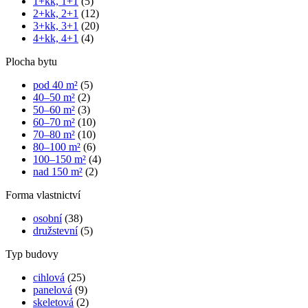
1+kk, 1+1
(5)
2+kk, 2+1
(12)
3+kk, 3+1
(20)
4+kk, 4+1
(4)
Plocha bytu
pod 40 m²
(5)
40–50 m²
(2)
50–60 m²
(3)
60–70 m²
(10)
70–80 m²
(10)
80–100 m²
(6)
100–150 m²
(4)
nad 150 m²
(2)
Forma vlastnictví
osobní
(38)
družstevní
(5)
Typ budovy
cihlová
(25)
panelová
(9)
skeletová
(2)