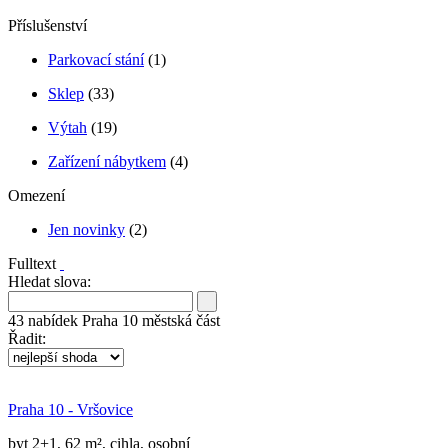
Příslušenství
Parkovací stání
(1)
Sklep
(33)
Výtah
(19)
Zařízení nábytkem
(4)
Omezení
Jen novinky
(2)
Fulltext
Hledat slova:
43
nabídek
Praha 10 městská část
Řadit:
Praha 10 - Vršovice
byt 2+1, 62 m², cihla, osobní