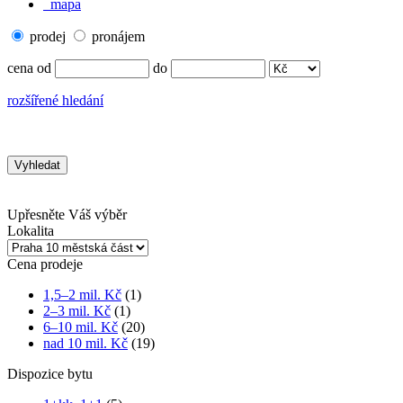
mapa
prodej
pronájem
cena od
do
rozšířené hledání
Upřesněte Váš výběr
Lokalita
Cena prodeje
1,5–2 mil. Kč
(1)
2–3 mil. Kč
(1)
6–10 mil. Kč
(20)
nad 10 mil. Kč
(19)
Dispozice bytu