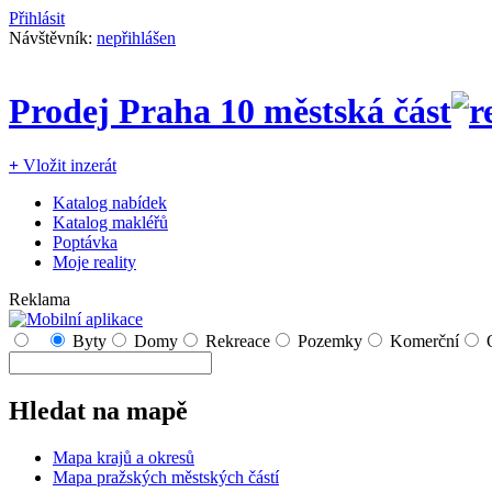
Přihlásit
Návštěvník:
nepřihlášen
Prodej Praha 10 městská část
+
Vložit inzerát
Katalog nabídek
Katalog makléřů
Poptávka
Moje reality
Reklama
Byty
Domy
Rekreace
Pozemky
Komerční
Hledat na mapě
Mapa krajů a okresů
Mapa pražských městských částí