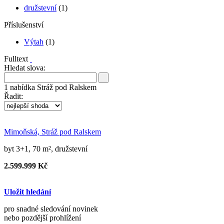
družstevní
(1)
Příslušenství
Výtah
(1)
Fulltext
Hledat slova:
1
nabídka
Stráž pod Ralskem
Řadit:
Mimoňská, Stráž pod Ralskem
byt 3+1, 70 m², družstevní
2.599.999 Kč
Uložit hledání
pro snadné sledování novinek
nebo pozdější prohlížení