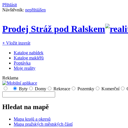
Přihlásit
Návštěvník:
nepřihlášen
Prodej Stráž pod Ralskem
+
Vložit inzerát
Katalog nabídek
Katalog makléřů
Poptávka
Moje reality
Reklama
Byty
Domy
Rekreace
Pozemky
Komerční
Hledat na mapě
Mapa krajů a okresů
Mapa pražských městských částí