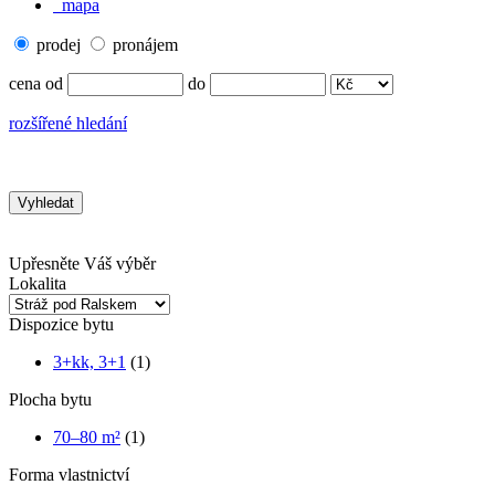
mapa
prodej
pronájem
cena od
do
rozšířené hledání
Upřesněte Váš výběr
Lokalita
Dispozice bytu
3+kk, 3+1
(1)
Plocha bytu
70–80 m²
(1)
Forma vlastnictví