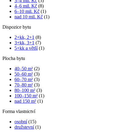
3–4 mil. Kč
(3)
4–6 mil. Kč
(8)
6–10 mil. Kč
(1)
nad 10 mil. Kč
(1)
Dispozice bytu
2+kk, 2+1
(8)
3+kk, 3+1
(7)
5+kk a větší
(1)
Plocha bytu
40–50 m²
(2)
50–60 m²
(3)
60–70 m²
(3)
70–80 m²
(3)
80–100 m²
(3)
100–150 m²
(1)
nad 150 m²
(1)
Forma vlastnictví
osobní
(15)
družstevní
(1)