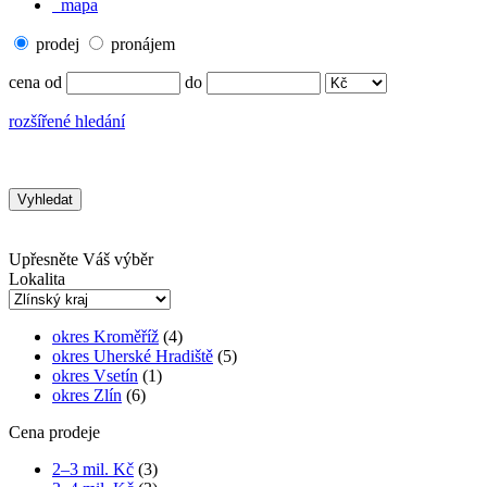
mapa
prodej
pronájem
cena od
do
rozšířené hledání
Upřesněte Váš výběr
Lokalita
okres Kroměříž
(4)
okres Uherské Hradiště
(5)
okres Vsetín
(1)
okres Zlín
(6)
Cena prodeje
2–3 mil. Kč
(3)