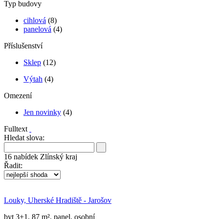
Typ budovy
cihlová
(8)
panelová
(4)
Příslušenství
Sklep
(12)
Výtah
(4)
Omezení
Jen novinky
(4)
Fulltext
Hledat slova:
16
nabídek
Zlínský kraj
Řadit:
Louky, Uherské Hradiště - Jarošov
byt 3+1, 87 m², panel, osobní