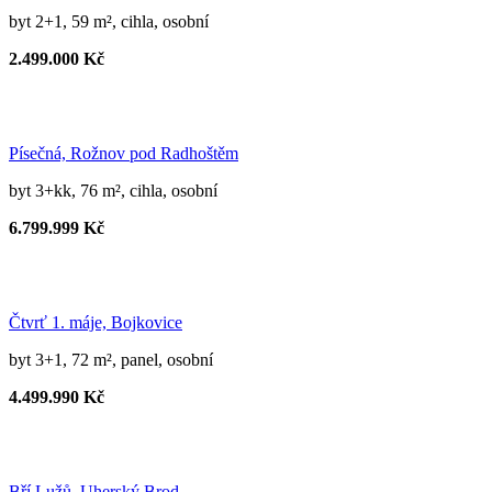
byt 2+1, 59 m², cihla, osobní
2.499.000 Kč
Písečná, Rožnov pod Radhoštěm
byt 3+kk, 76 m², cihla, osobní
6.799.999 Kč
Čtvrť 1. máje, Bojkovice
byt 3+1, 72 m², panel, osobní
4.499.990 Kč
Bří Lužů, Uherský Brod