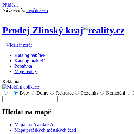
Přihlásit
Návštěvník:
nepřihlášen
Prodej Zlínský kraj
+
Vložit inzerát
Katalog nabídek
Katalog makléřů
Poptávka
Moje reality
Reklama
Byty
Domy
Rekreace
Pozemky
Komerční
Hledat na mapě
Mapa krajů a okresů
Mapa pražských městských částí