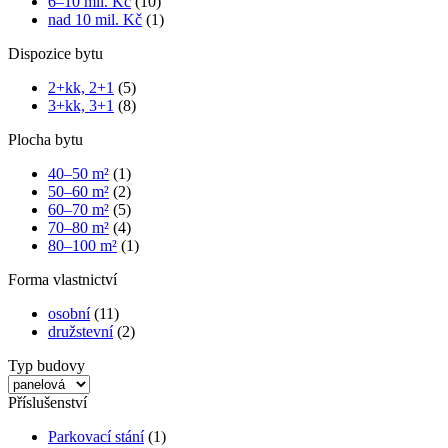
6–10 mil. Kč
(10)
nad 10 mil. Kč
(1)
Dispozice bytu
2+kk, 2+1
(5)
3+kk, 3+1
(8)
Plocha bytu
40–50 m²
(1)
50–60 m²
(2)
60–70 m²
(5)
70–80 m²
(4)
80–100 m²
(1)
Forma vlastnictví
osobní
(11)
družstevní
(2)
Typ budovy
Příslušenství
Parkovací stání
(1)