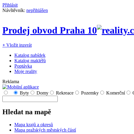
Přihlásit
Návštěvník:
nepřihlášen
Prodej obvod Praha 10
+
Vložit inzerát
Katalog nabídek
Katalog makléřů
Poptávka
Moje reality
Reklama
Byty
Domy
Rekreace
Pozemky
Komerční
Hledat na mapě
Mapa krajů a okresů
Mapa pražských městských částí