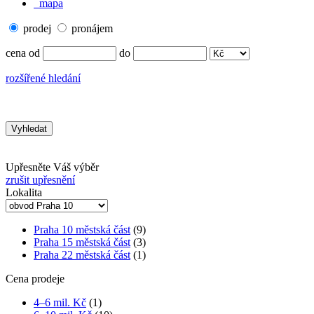
mapa
prodej
pronájem
cena od
do
rozšířené hledání
Upřesněte Váš výběr
zrušit upřesnění
Lokalita
Praha 10 městská část
(9)
Praha 15 městská část
(3)
Praha 22 městská část
(1)
Cena prodeje
4–6 mil. Kč
(1)