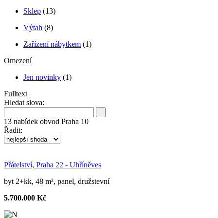
Sklep
(13)
Výtah
(8)
Zařízení nábytkem
(1)
Omezení
Jen novinky
(1)
Fulltext
Hledat slova:
13
nabídek
obvod Praha 10
Řadit:
Přátelství, Praha 22 - Uhříněves
byt 2+kk, 48 m², panel, družstevní
5.700.000 Kč