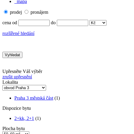
mapa
prodej
pronájem
cena od
do
rozšířené hledání
Upřesněte Váš výběr
zrušit upřesnění
Lokalita
Praha 3 městská část
(1)
Dispozice bytu
2+kk, 2+1
(1)
Plocha bytu