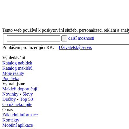
Tento web používá k poskytování služeb, personalizaci reklam a anal
další možnosti
Přihlášení pro inzerující RK:
Uživatelský servis
Vyhledávání
Katalog nabídek
Katalog makléřů
Moje reality
Poptávka
Vybrali jsme
Makléři doporučují
Novinky
•
Slevy
Dražby
•
Top 50
Co už nekoupíte
O nás
Základní informace
Kontakty
Mobilní aplikace