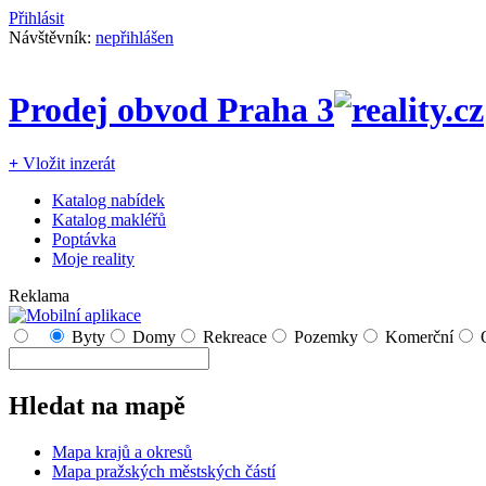
Přihlásit
Návštěvník:
nepřihlášen
Prodej obvod Praha 3
+
Vložit inzerát
Katalog nabídek
Katalog makléřů
Poptávka
Moje reality
Reklama
Byty
Domy
Rekreace
Pozemky
Komerční
Hledat na mapě
Mapa krajů a okresů
Mapa pražských městských částí