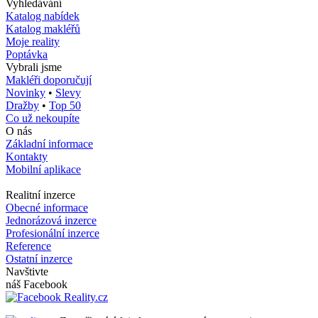
Vyhledávání
Katalog nabídek
Katalog makléřů
Moje reality
Poptávka
Vybrali jsme
Makléři doporučují
Novinky
•
Slevy
Dražby
•
Top 50
Co už nekoupíte
O nás
Základní informace
Kontakty
Mobilní aplikace
Realitní inzerce
Obecné informace
Jednorázová inzerce
Profesionální inzerce
Reference
Ostatní inzerce
Navštivte
náš Facebook