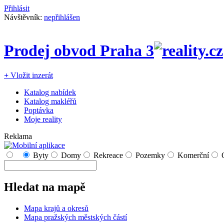
Přihlásit
Návštěvník:
nepřihlášen
Prodej obvod Praha 3
+
Vložit inzerát
Katalog nabídek
Katalog makléřů
Poptávka
Moje reality
Reklama
Byty
Domy
Rekreace
Pozemky
Komerční
Hledat na mapě
Mapa krajů a okresů
Mapa pražských městských částí