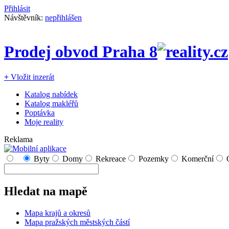
Přihlásit
Návštěvník:
nepřihlášen
Prodej obvod Praha 8
+
Vložit inzerát
Katalog nabídek
Katalog makléřů
Poptávka
Moje reality
Reklama
Byty
Domy
Rekreace
Pozemky
Komerční
Hledat na mapě
Mapa krajů a okresů
Mapa pražských městských částí