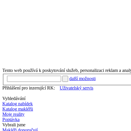
Tento web používá k poskytování služeb, personalizaci reklam a anal
další možnosti
Přihlášení pro inzerující RK:
Uživatelský servis
Vyhledávání
Katalog nabídek
Katalog makléřů
Moje reality
Poptávka
Vybrali jsme
Makléři doporučují