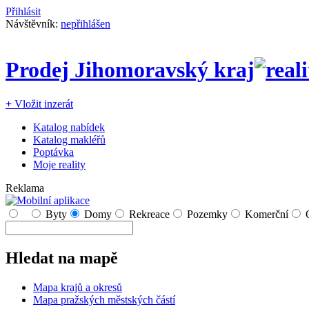
Přihlásit
Návštěvník:
nepřihlášen
Prodej Jihomoravský kraj
+
Vložit inzerát
Katalog nabídek
Katalog makléřů
Poptávka
Moje reality
Reklama
Byty
Domy
Rekreace
Pozemky
Komerční
Hledat na mapě
Mapa krajů a okresů
Mapa pražských městských částí