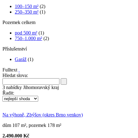
100–150 m²
(2)
250–350 m²
(1)
Pozemek celkem
pod 500 m²
(1)
750–1.000 m²
(2)
Příslušenství
Garáž
(1)
Fulltext
Hledat slova:
3
nabídky
Jihomoravský kraj
Řadit:
Na výhoně, Zbýšov (okres Brno venkov)
dům 107 m², pozemek 178 m²
2.490.000 Kč