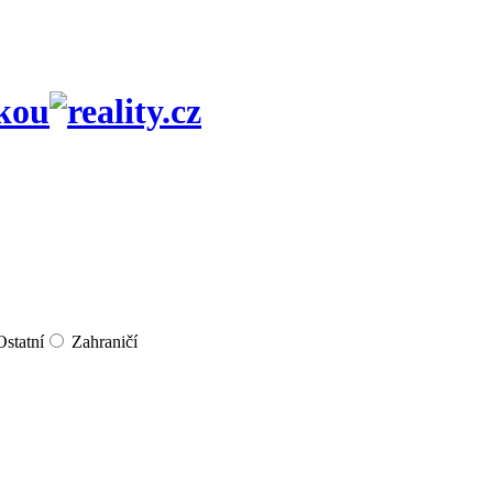
kou
Ostatní
Zahraničí