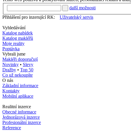
další možnosti
Přihlášení pro inzerující RK:
Uživatelský servis
Vyhledávání
Katalog nabídek
Katalog makléřů
Moje reality
Poptávka
Vybrali jsme
Makléři doporučují
Novinky
•
Slevy
Dražby
•
Top 50
Co už nekoupíte
O nás
Základní informace
Kontakty
Mobilní aplikace
Realitní inzerce
Obecné informace
Jednorázová inzerce
Profesionální inzerce
Reference