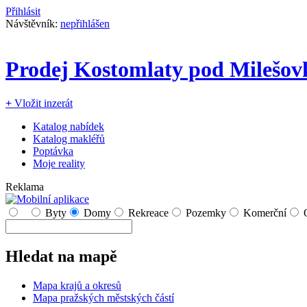
Přihlásit
Návštěvník:
nepřihlášen
Prodej Kostomlaty pod Milešov
+
Vložit inzerát
Katalog nabídek
Katalog makléřů
Poptávka
Moje reality
Reklama
Byty
Domy
Rekreace
Pozemky
Komerční
Hledat na mapě
Mapa krajů a okresů
Mapa pražských městských částí