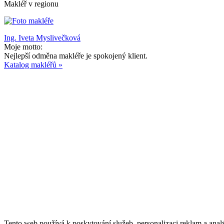
Makléř v regionu
Ing. Iveta Myslivečková
Moje motto:
Nejlepší odměna makléře je spokojený klient.
Katalog makléřů »
Tento web používá k poskytování služeb, personalizaci reklam a anal