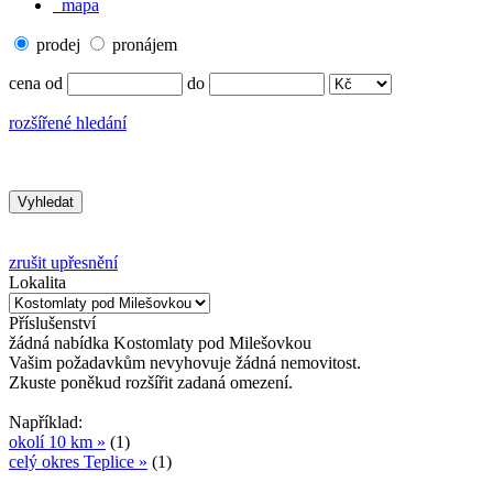
mapa
prodej
pronájem
cena od
do
rozšířené hledání
zrušit upřesnění
Lokalita
Příslušenství
žádná
nabídka
Kostomlaty pod Milešovkou
Vašim požadavkům nevyhovuje žádná nemovitost.
Zkuste poněkud rozšířit zadaná omezení.
Například:
okolí 10 km »
(1)
celý okres Teplice »
(1)