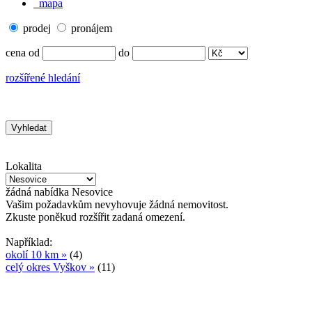
mapa
prodej
pronájem
cena od
do
rozšířené hledání
Lokalita
žádná
nabídka
Nesovice
Vašim požadavkům nevyhovuje žádná nemovitost.
Zkuste poněkud rozšířit zadaná omezení.
Například:
okolí 10 km »
(4)
celý okres Vyškov »
(11)