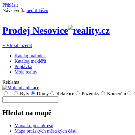
Přihlásit
Návštěvník:
nepřihlášen
Prodej Nesovice
+
Vložit inzerát
Katalog nabídek
Katalog makléřů
Poptávka
Moje reality
Reklama
Byty
Domy
Rekreace
Pozemky
Komerční
Hledat na mapě
Mapa krajů a okresů
Mapa pražských městských částí