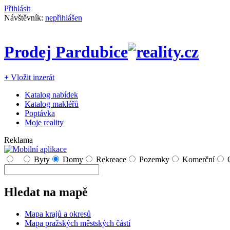
Přihlásit
Návštěvník:
nepřihlášen
Prodej Pardubice
+
Vložit inzerát
Katalog nabídek
Katalog makléřů
Poptávka
Moje reality
Reklama
Byty
Domy
Rekreace
Pozemky
Komerční
Hledat na mapě
Mapa krajů a okresů
Mapa pražských městských částí