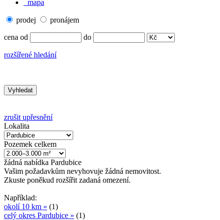
mapa
prodej
pronájem
cena od
do
rozšířené hledání
zrušit upřesnění
Lokalita
Pozemek celkem
žádná
nabídka
Pardubice
Vašim požadavkům nevyhovuje žádná nemovitost.
Zkuste poněkud rozšířit zadaná omezení.
Například:
okolí 10 km »
(1)
celý okres Pardubice »
(1)