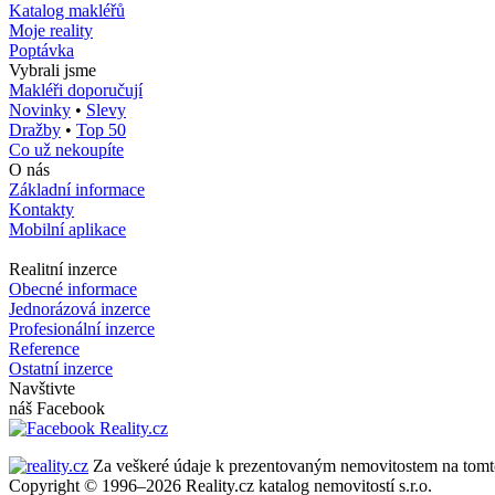
Katalog makléřů
Moje reality
Poptávka
Vybrali jsme
Makléři doporučují
Novinky
•
Slevy
Dražby
•
Top 50
Co už nekoupíte
O nás
Základní informace
Kontakty
Mobilní aplikace
Realitní inzerce
Obecné informace
Jednorázová inzerce
Profesionální inzerce
Reference
Ostatní inzerce
Navštivte
náš Facebook
Za veškeré údaje k prezentovaným nemovitostem na tomto se
Copyright © 1996–2026 Reality.cz katalog nemovitostí s.r.o.