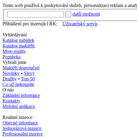
Tento web používá k poskytování služeb, personalizaci reklam a anal
další možnosti
Přihlášení pro inzerující RK:
Uživatelský servis
Vyhledávání
Katalog nabídek
Katalog makléřů
Moje reality
Poptávka
Vybrali jsme
Makléři doporučují
Novinky
•
Slevy
Dražby
•
Top 50
Co už nekoupíte
O nás
Základní informace
Kontakty
Mobilní aplikace
Realitní inzerce
Obecné informace
Jednorázová inzerce
Profesionální inzerce