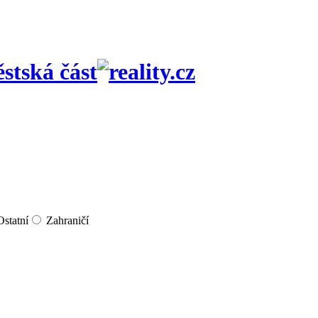
stská část
Ostatní
Zahraničí