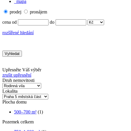
mapa
prodej
pronájem
cena od
do
rozšířené hledání
Upřesněte Váš výběr
zrušit upřesnění
Druh nemovitosti
Lokalita
Plocha domu
500–700 m²
(1)
Pozemek celkem