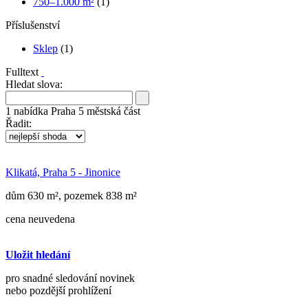
750–1.000 m²
(1)
Příslušenství
Sklep
(1)
Fulltext
Hledat slova:
1
nabídka
Praha 5 městská část
Řadit:
Klikatá, Praha 5 - Jinonice
dům 630 m², pozemek 838 m²
cena neuvedena
Uložit hledání
pro snadné sledování novinek
nebo pozdější prohlížení