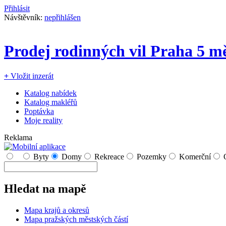
Přihlásit
Návštěvník:
nepřihlášen
Prodej rodinných vil Praha 5 mě
+
Vložit inzerát
Katalog nabídek
Katalog makléřů
Poptávka
Moje reality
Reklama
Byty
Domy
Rekreace
Pozemky
Komerční
Hledat na mapě
Mapa krajů a okresů
Mapa pražských městských částí