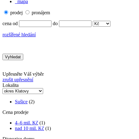
mapa
prodej
pronájem
cena od
do
rozšířené hledání
Upřesněte Váš výběr
zrušit upřesnění
Lokalita
Sušice
(2)
Cena prodeje
4–6 mil. Kč
(1)
nad 10 mil. Kč
(1)
Dispozice domu