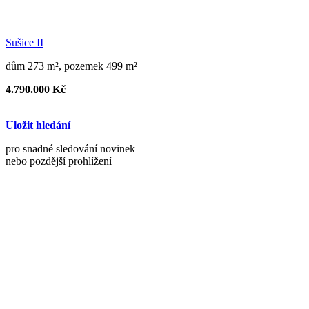
Sušice II
dům 273 m², pozemek 499 m²
4.790.000 Kč
Uložit hledání
pro snadné sledování novinek
nebo pozdější prohlížení