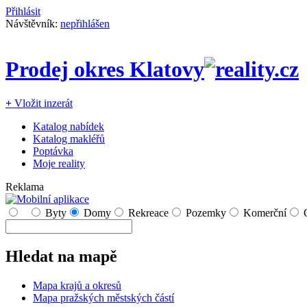
Přihlásit
Návštěvník:
nepřihlášen
Prodej okres Klatovy
+
Vložit inzerát
Katalog nabídek
Katalog makléřů
Poptávka
Moje reality
Reklama
Byty
Domy
Rekreace
Pozemky
Komerční
Hledat na mapě
Mapa krajů a okresů
Mapa pražských městských částí