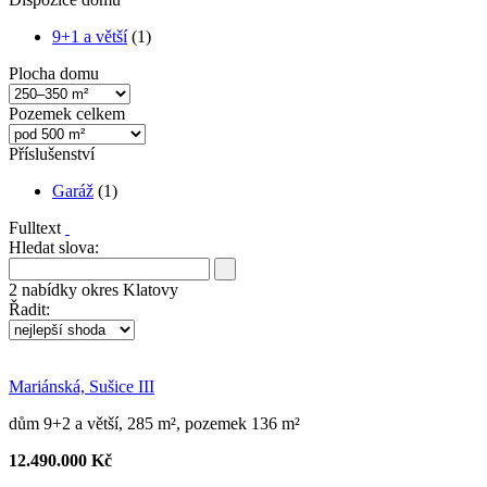
9+1 a větší
(1)
Plocha domu
Pozemek celkem
Příslušenství
Garáž
(1)
Fulltext
Hledat slova:
2
nabídky
okres Klatovy
Řadit:
Mariánská, Sušice III
dům 9+2 a větší, 285 m², pozemek 136 m²
12.490.000 Kč