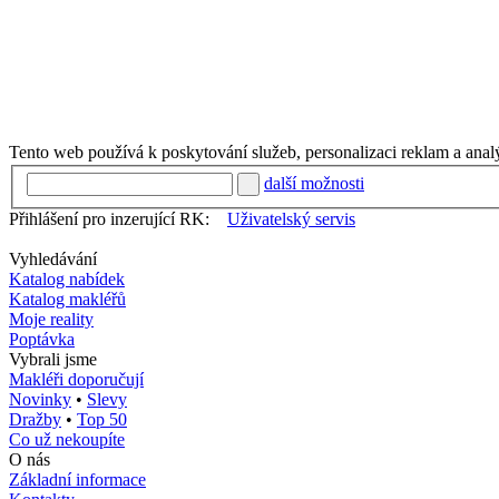
Tento web používá k poskytování služeb, personalizaci reklam a anal
další možnosti
Přihlášení pro inzerující RK:
Uživatelský servis
Vyhledávání
Katalog nabídek
Katalog makléřů
Moje reality
Poptávka
Vybrali jsme
Makléři doporučují
Novinky
•
Slevy
Dražby
•
Top 50
Co už nekoupíte
O nás
Základní informace