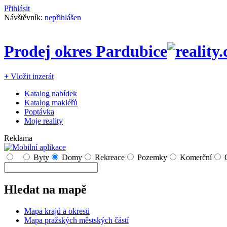
Přihlásit
Návštěvník:
nepřihlášen
Prodej okres Pardubice
+
Vložit inzerát
Katalog nabídek
Katalog makléřů
Poptávka
Moje reality
Reklama
Byty
Domy
Rekreace
Pozemky
Komerční
Hledat na mapě
Mapa krajů a okresů
Mapa pražských městských částí