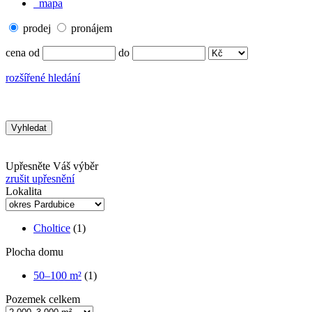
mapa
prodej
pronájem
cena od
do
rozšířené hledání
Upřesněte Váš výběr
zrušit upřesnění
Lokalita
Choltice
(1)
Plocha domu
50–100 m²
(1)
Pozemek celkem