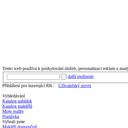
Tento web používá k poskytování služeb, personalizaci reklam a anal
další možnosti
Přihlášení pro inzerující RK:
Uživatelský servis
Vyhledávání
Katalog nabídek
Katalog makléřů
Moje reality
Poptávka
Vybrali jsme
Makléři doporučují