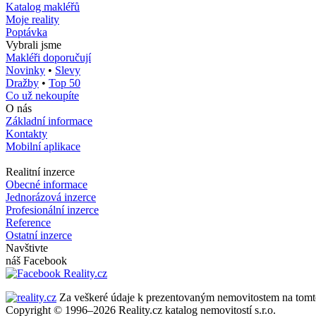
Katalog makléřů
Moje reality
Poptávka
Vybrali jsme
Makléři doporučují
Novinky
•
Slevy
Dražby
•
Top 50
Co už nekoupíte
O nás
Základní informace
Kontakty
Mobilní aplikace
Realitní inzerce
Obecné informace
Jednorázová inzerce
Profesionální inzerce
Reference
Ostatní inzerce
Navštivte
náš Facebook
Za veškeré údaje k prezentovaným nemovitostem na tomto se
Copyright © 1996–2026 Reality.cz katalog nemovitostí s.r.o.