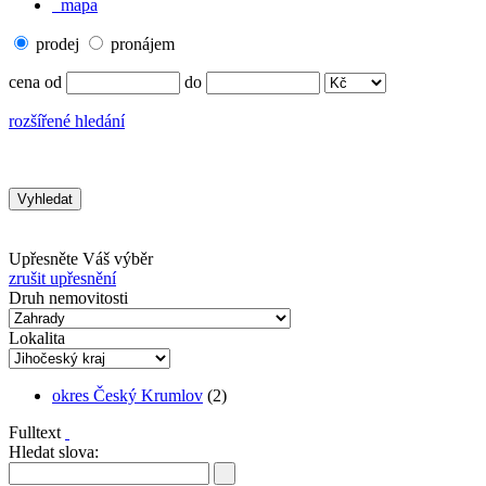
mapa
prodej
pronájem
cena od
do
rozšířené hledání
Upřesněte Váš výběr
zrušit upřesnění
Druh nemovitosti
Lokalita
okres Český Krumlov
(2)
Fulltext
Hledat slova: