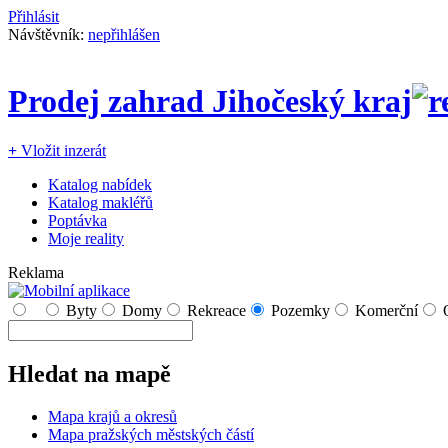
Přihlásit
Návštěvník:
nepřihlášen
Prodej zahrad Jihočeský kraj
+
Vložit inzerát
Katalog nabídek
Katalog makléřů
Poptávka
Moje reality
Reklama
Byty
Domy
Rekreace
Pozemky
Komerční
Hledat na mapě
Mapa krajů a okresů
Mapa pražských městských částí